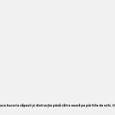
e bucuria zăpezii şi distracţie până către seară pe pârtiile de schi. 