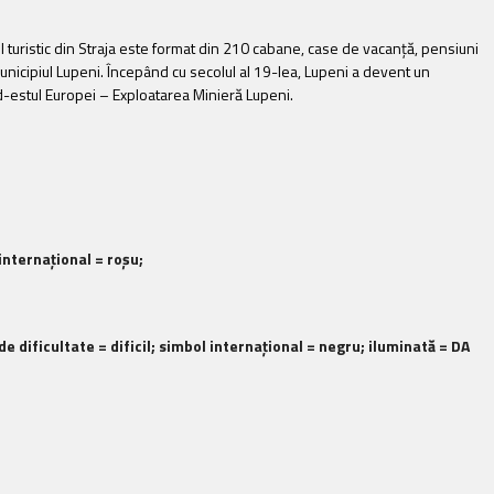
xul turistic din Straja este format din 210 cabane, case de vacanţă, pensiuni
 municipiul Lupeni. Începând cu secolul al 19-lea, Lupeni a devent un
d-estul Europei – Exploatarea Minieră Lupeni.
 internaţional =
roşu
;
e dificultate = dificil; simbol internaţional =
negru
; iluminată = DA