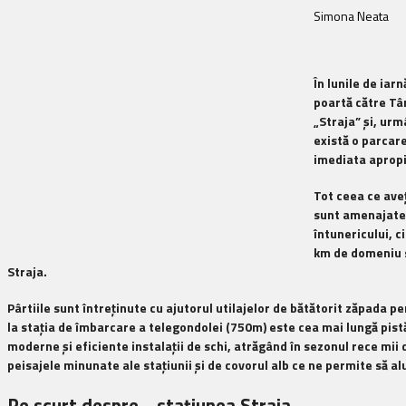
Simona Neata
În lunile de ia
poartă către Târ
„Straja” şi, ur
există o parcare
imediata apropi
Tot ceea ce aveţ
sunt amenajate 1
întunericului, c
km de domeniu sc
Straja
.
Pârtiile sunt întreţinute cu ajutorul utilajelor de bătătorit zăpada pe
la staţia de îmbarcare a telegondolei (750m) este cea mai lungă pistă
moderne şi eficiente instalaţii de schi, atrăgând în sezonul rece mii 
peisajele minunate ale staţiunii şi de covorul alb ce ne permite să alu
Pe scurt despre… staţiunea Straja