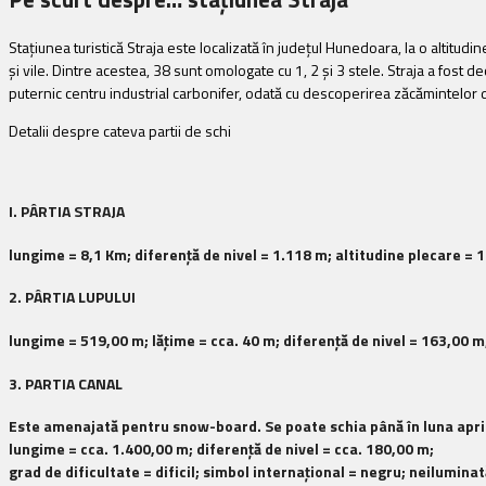
Staţiunea turistică Straja este localizată în judeţul Hunedoara, la o altitud
şi vile. Dintre acestea, 38 sunt omologate cu 1, 2 şi 3 stele. Straja a fost 
puternic centru industrial carbonifer, odată cu descoperirea zăcămintelor
Detalii despre cateva partii de schi
I. PÂRTIA STRAJA
lungime = 8,1 Km; diferenţă de nivel = 1.118 m; altitudine plecare = 
2. PÂRTIA LUPULUI
lungime = 519,00 m; lăţime = cca. 40 m; diferenţă de nivel = 163,00 m;
3. PARTIA CANAL
Este amenajată pentru snow-board. Se poate schia până în luna april
lungime = cca. 1.400,00 m; diferenţă de nivel = cca. 180,00 m;
grad de dificultate = dificil; simbol internaţional =
negru
; neiluminat