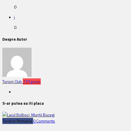
0
j
0
Despre Autor
Turism Club
723 posts
S-ar putea sa iti placa
Turist in Romania
0 Comments