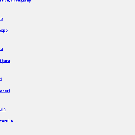
expo
ă țara
faceri
torul 4