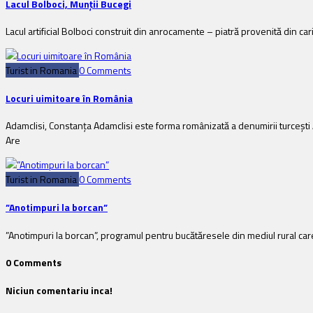
Lacul Bolboci, Munţii Bucegi
Lacul artificial Bolboci construit din anrocamente – piatră provenită din car
Turist in Romania
0 Comments
Locuri uimitoare în România
Adamclisi, Constanţa Adamclisi este forma românizată a denumirii turceşti 
Are
Turist in Romania
0 Comments
”Anotimpuri la borcan”
”Anotimpuri la borcan”, programul pentru bucătăresele din mediul rural care 
0 Comments
Niciun comentariu inca!