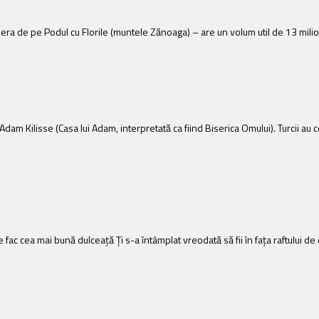
iera de pe Podul cu Florile (muntele Zănoaga) – are un volum util de 13 milioan
Adam Kilisse (Casa lui Adam, interpretată ca fiind Biserica Omului). Turcii
fac cea mai bună dulceață Ți s-a întâmplat vreodată să fii în fața raftului de