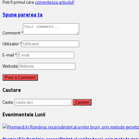
Poti fi primul care
comenteaza articolul!
Spune parerea ta
Comment
*
Utilizator
*
E-mail
*
Website
Cautare
Cauta:
Evenimentele Lunii
Premieră în România: recensământ al urșilor bruni, prin metode gene