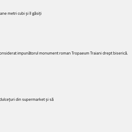
e metri cubi şi îl găsiţi
 au considerat impunătorul monument roman Tropaeum Traiani drept biserică.
 dulcețuri din supermarket și să