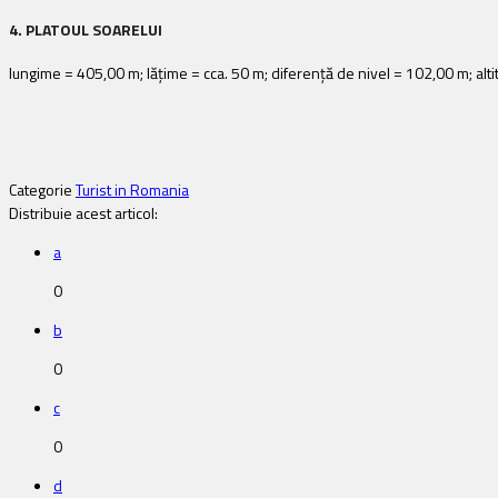
4. PLATOUL SOARELUI
lungime = 405,00 m; lăţime = cca. 50 m; diferenţă de nivel = 102,00 m; alti
Categorie
Turist in Romania
Distribuie acest articol:
a
0
b
0
c
0
d