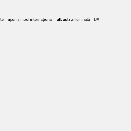
ate = uşor; simbol internaţional =
albastru
; iluminată = DA