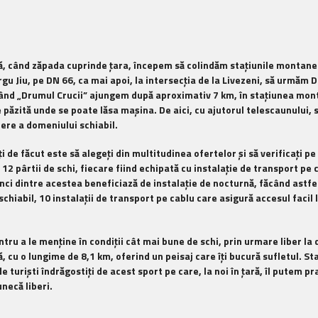
rnă, când zăpada cuprinde ţara, începem să colindăm staţiunile montane
gu Jiu, pe DN 66, ca mai apoi, la intersecţia de la Livezeni, să urmăm 
mând „Drumul Crucii” ajungem după aproximativ 7 km, în staţiunea monta
 păzită unde se poate lăsa maşina. De aici, cu ajutorul telescaunului, s
ere a domeniului schiabil.
i de făcut este să alegeţi din multitudinea ofertelor şi să verificaţi 
2 pârtii de schi, fiecare fiind echipată cu instalaţie de transport pe c
inci dintre acestea beneficiază de instalaţie de nocturnă, făcând astfe
hiabil, 10 instalaţii de transport pe cablu care asigură accesul facil l
ntru a le menţine în condiţii cât mai bune de schi, prin urmare liber la 
, cu o lungime de 8,1 km, oferind un peisaj care îţi bucură sufletul. 
de turişti îndrăgostiţi de acest sport pe care, la noi în ţară, îl putem 
necă liberi.