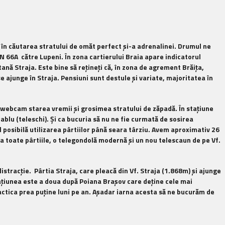
 în căutarea stratului de omăt perfect şi-a adrenalinei. Drumul ne
DN 66A către Lupeni. În zona cartierului Braia apare indicatorul
nă Straja. Este bine să reţineţi că, în zona de agrement Brăiţa,
e ajunge în Straja. Pensiuni sunt destule şi variate, majoritatea în
pe webcam starea vremii şi grosimea stratului de zăpadă. În staţiune
ablu (teleschi). Şi ca bucuria să nu ne fie curmată de sosirea
l posibilă utilizarea pârtiilor până seara târziu. Avem aproximativ 26
a toate pârtiile, o telegondolă
modernă
şi un nou telescaun de pe Vf.
distracţie. Pârtia Straja, care pleacă din Vf. Straja (1.868m) şi ajunge
Staţiunea este a doua după Poiana Braşov care deţine cele mai
practica prea puţine luni pe an. Aşadar iarna acesta să ne bucurăm de