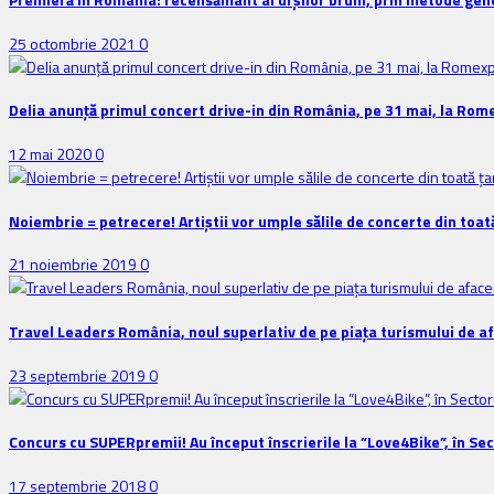
25 octombrie 2021
0
Delia anunţă primul concert drive-in din România, pe 31 mai, la Rom
12 mai 2020
0
Noiembrie = petrecere! Artiștii vor umple sălile de concerte din toat
21 noiembrie 2019
0
Travel Leaders România, noul superlativ de pe piața turismului de a
23 septembrie 2019
0
Concurs cu SUPERpremii! Au început înscrierile la ”Love4Bike”, în Sec
17 septembrie 2018
0