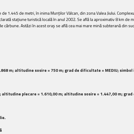
ine de 1.445 de metri, în inima Munţilor Vâlcan, din zona Valea Jiului. Comple
declarată staţiune turistică locală în anul 2002. Se află la aproximativ 8 km de
 de cărbune. Astăzi în acest oraş se află cea mai mare mină subterană din su
1.868 m; altitudine sosire = 750 m; grad de dificultate = MEDIU; simbol
 altitudine plecare = 1.610,00 m; altitudine sosire = 1.447,00 m; grad d
ie.
ă