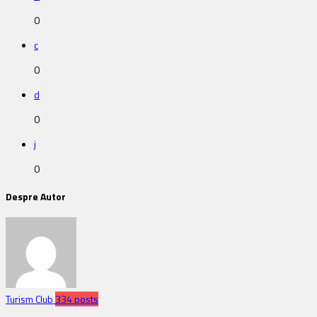
0
c
0
d
0
j
0
Despre Autor
Turism Club
334 posts