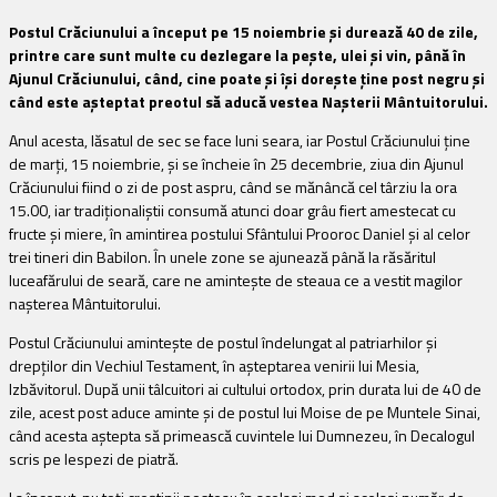
Postul Crăciunului a început pe 15 noiembrie și durează 40 de zile,
printre care sunt multe cu dezlegare la pește, ulei și vin, până în
Ajunul Crăciunului, când, cine poate și își dorește ține post negru și
când este așteptat preotul să aducă vestea Nașterii Mântuitorului.
Anul acesta, lăsatul de sec se face luni seara, iar Postul Crăciunului ține
de marți, 15 noiembrie, și se încheie în 25 decembrie, ziua din Ajunul
Crăciunului fiind o zi de post aspru, când se mănâncă cel târziu la ora
15.00, iar tradiționaliștii consumă atunci doar grâu fiert amestecat cu
fructe și miere, în amintirea postului Sfântului Prooroc Daniel și al celor
trei tineri din Babilon. În unele zone se ajunează până la răsăritul
luceafărului de seară, care ne amintește de steaua ce a vestit magilor
nașterea Mântuitorului.
Postul Crăciunului amintește de postul îndelungat al patriarhilor și
drepților din Vechiul Testament, în așteptarea venirii lui Mesia,
Izbăvitorul. După unii tâlcuitori ai cultului ortodox, prin durata lui de 40 de
zile, acest post aduce aminte și de postul lui Moise de pe Muntele Sinai,
când acesta aștepta să primească cuvintele lui Dumnezeu, în Decalogul
scris pe lespezi de piatră.