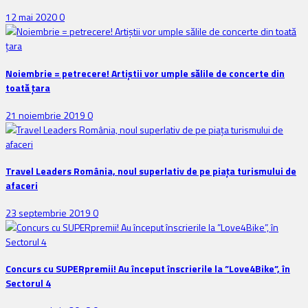
12 mai 2020
0
Noiembrie = petrecere! Artiștii vor umple sălile de concerte din
toată țara
21 noiembrie 2019
0
Travel Leaders România, noul superlativ de pe piața turismului de
afaceri
23 septembrie 2019
0
Concurs cu SUPERpremii! Au început înscrierile la ”Love4Bike”, în
Sectorul 4