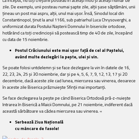
La început, nu toți creștinii posteau în același mod și același număr de
zile. De exemplu, unii posteau numai șapte zile, alții șase săptămâni, unii
țineau un post mai aspru, alții, unul mai ușor. Însă, Sinodul local din
Constantinopol, ținut la anul 1166, sub patriarhul Luca Chrysoverghi, a
uniformizat durata Postului Nașterii Domnului în bisericile ortodoxe,
hotărând ca toți credincioșii să postească timp de 40 de zile, începând
cu data de 15 noiembrie.
Postul Crăciunului este mai ușor față de cel al Paștelui,
având multe dezlegări la pește, ulei și vin.
Se poate folosi untdelemn și se face dezlegare la vin în datele de 16,
22, 23, 24, 25 și 30 noiembrie, dar și pe 4, 5, 6, 7, 9, 12, 13, 17 și 20
decembrie, dacă aceste zile cad lunea, miercurea sau vinerea, deoarece
în aceste zile Biserica prăznuiește Sfinții mai importanți.
Se face dezlegarea la pește pe când Biserica Ortodoxă pră-z-nuiește
Intrarea în Biserică a Maicii Domnului, pe 21 noiembrie, indiferent dacă
această sărbătoare va cădea miercurea sau vinerea. «
Serbează Ziua Națională
cu mâncare de fasole!