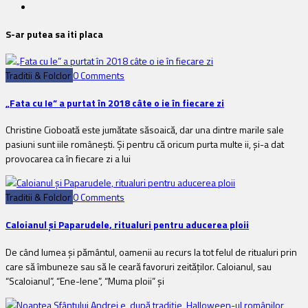
S-ar putea sa iti placa
Traditii & Folclor
0 Comments
„Fata cu Ie” a purtat în 2018 câte o ie în fiecare zi
Christine Cioboată este jumătate săsoaică, dar una dintre marile sale
pasiuni sunt iile românești. Și pentru că oricum purta multe ii, și-a dat
provocarea ca în fiecare zi a lui
Traditii & Folclor
0 Comments
Caloianul și Paparudele, ritualuri pentru aducerea ploii
De când lumea și pământul, oamenii au recurs la tot felul de ritualuri prin
care să îmbuneze sau să le ceară favoruri zeităților. Caloianul, sau
“Scaloianul”, “Ene-Iene”, “Muma ploii” şi