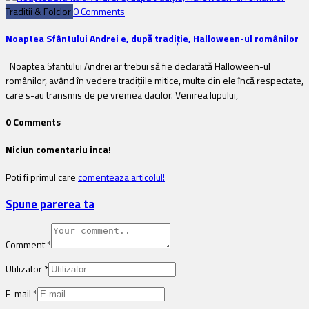
Traditii & Folclor
0 Comments
Noaptea Sfântului Andrei e, după tradiție, Halloween-ul românilor
Noaptea Sfantului Andrei ar trebui să fie declarată Halloween-ul
românilor, având în vedere tradițiile mitice, multe din ele încă respectate,
care s-au transmis de pe vremea dacilor. Venirea lupului,
0 Comments
Niciun comentariu inca!
Poti fi primul care
comenteaza articolul!
Spune parerea ta
Comment
*
Utilizator
*
E-mail
*