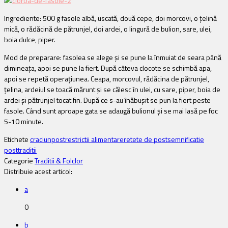
Ingrediente: 500 g fasole albă, uscată, două cepe, doi morcovi, o țelină
mică, o rădăcină de pătrunjel, doi ardei, o lingură de bulion, sare, ulei,
boia dulce, piper.
Mod de preparare: fasolea se alege și se pune la înmuiat de seara până
dimineața, apoi se pune la fiert. După câteva clocote se schimbă apa,
apoi se repetă operațiunea. Ceapa, morcovul, rădăcina de pătrunjel,
țelina, ardeiul se toacă mărunt și se călesc în ulei, cu sare, piper, boia de
ardei și pătrunjel tocat fin. După ce s-au înăbușit se pun la fiert peste
fasole. Când sunt aproape gata se adaugă bulionul și se mai lasă pe foc
5-10 minute.
Etichete
craciun
post
restrictii alimentare
retete de post
semnificatie
post
traditii
Categorie
Traditii & Folclor
Distribuie acest articol:
a
0
b