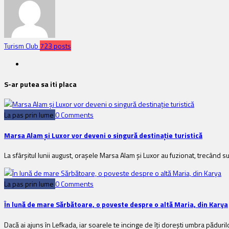
Turism Club
723 posts
S-ar putea sa iti placa
La pas prin lume
0 Comments
Marsa Alam și Luxor vor deveni o singură destinație turistică
La sfârșitul lunii august, orașele Marsa Alam și Luxor au fuzionat, trecând 
La pas prin lume
0 Comments
În lună de mare Sărbătoare, o poveste despre o altă Maria, din Karya
Dacă ai ajuns în Lefkada, iar soarele te incinge de îți dorești umbra păduril