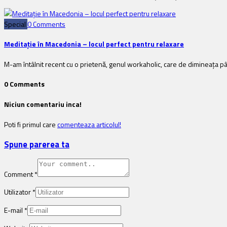
Special
0 Comments
Meditație în Macedonia – locul perfect pentru relaxare
M-am întâlnit recent cu o prietenă, genul workaholic, care de dimineața pân
0 Comments
Niciun comentariu inca!
Poti fi primul care
comenteaza articolul!
Spune parerea ta
Comment
*
Utilizator
*
E-mail
*