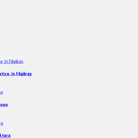
tice, în Făgăraș
expo
ă țara