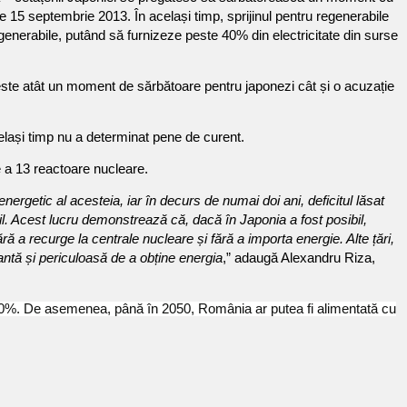
e 15 septembrie 2013. În același timp, sprijinul pentru regenerabile
generabile, putând să furnizeze peste 40% din electricitate din surse
este atât un moment de sărbătoare pentru japonezi cât și o acuzație
același timp nu a determinat pene de curent.
e a 13 reactoare nucleare.
getic al acesteia, iar în decurs de numai doi ani, deficitul lăsat
bil. Acest lucru demonstrează că, dacă în Japonia a fost posibil,
a recurge la centrale nucleare și fără a importa energie. Alte țări,
antă și periculoasă de a obține energia
,” adaugă Alexandru Riza,
40%. De asemenea, până în 2050, România ar putea fi alimentată cu