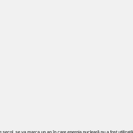
 secol, se va marca un an în care energia nucleară nu a fost utiliza