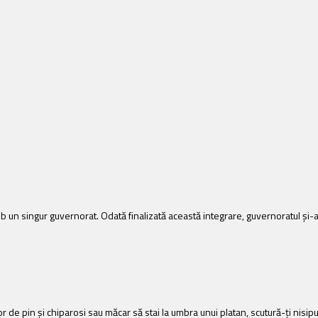
sub un singur guvernorat. Odată finalizată această integrare, guvernoratul și-
or de pin și chiparosi sau măcar să stai la umbra unui platan, scutură-ți nisip