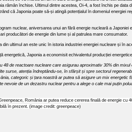
a rămân închise. Ultimul dintre acestea, Oi-4, a fost închis pe data d
ând că Japonia poate să-și atingă potențialul în domeniul energiei re
ogram nuclear, aniversarea unui an fără energie nucleară a Japoniei 
mari producători de energie din lume și al patrulea mare consumator.
 din ultimul an este unic în istoria industriei energiei nucleare și în 
ță energetică, Japonia a economisit echivalentul producției energetic
 48 de reactoare nucleare care asigurau aproximativ 30% din mixul ener
lte surse, atenția îndreptându-se, în sfârșit și spre sectorul regenera
 categoric și țara noastră ar putea să asigure un mix energetic fără 
ste nevoie de un dezastru nuclear pentru a alege o cale mai puțin polu
e Greenpeace, România ar putea reduce cererea finală de energie cu 
bilă în prezent. (image credit: greenpeace)