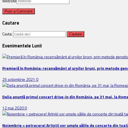
Website
Cautare
Cauta:
Evenimentele Lunii
Premieră în România: recensământ al urșilor bruni, prin metode gene
25 octombrie 2021
0
Delia anunţă primul concert drive-in din România, pe 31 mai, la Rom
12 mai 2020
0
Noiembrie = petrecere! Artiștii vor umple sălile de concerte din toat