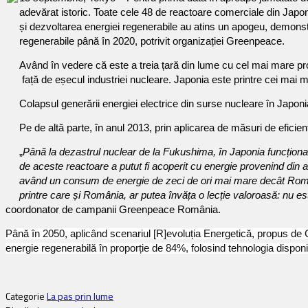
adevărat istoric. Toate cele 48 de reactoare comerciale din Japoni
și dezvoltarea energiei regenerabile au atins un apogeu, demonstr
regenerabile până în 2020, potrivit organizației Greenpeace.
Având în vedere că este a treia țară din lume cu cel mai mare pr
față de eșecul industriei nucleare. Japonia este printre cei mai 
Colapsul generării energiei electrice din surse nucleare în Japonia
Pe de altă parte, în anul 2013, prin aplicarea de
măsuri de eficien
„
Până la dezastrul nuclear de la Fukushima, în Japonia funcționau
de aceste reactoare a putut fi acoperit cu energie provenind din a
având un consum de energie de zeci de ori mai mare decât România,
printre care și România, ar putea învăța o lecție valoroasă: nu e
coordonator de campanii Greenpeace România.
Până în 2050, aplicând scenariul [R]evoluția Energetică, propus d
energie regenerabilă în proporție de 84%, folosind tehnologia disponi
Categorie
La pas prin lume