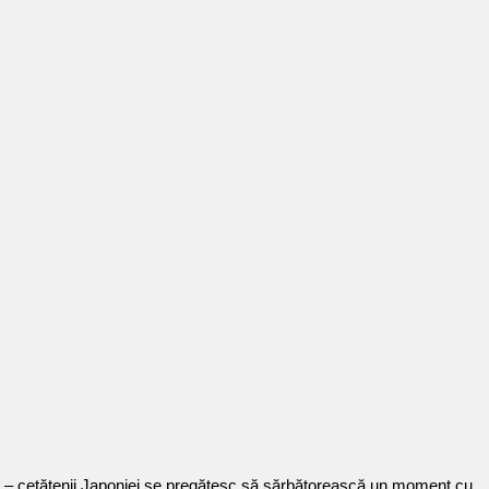
tă – cetățenii Japoniei se pregătesc să sărbătorească un moment cu