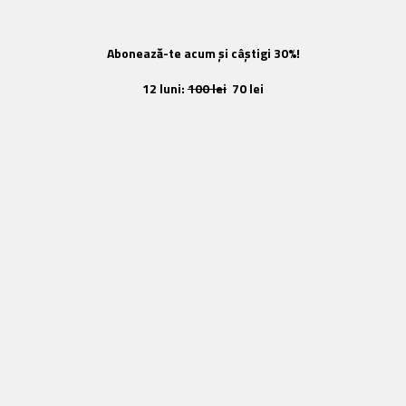
Abonează-te acum și câștigi 30%!
12 luni:
100 lei
70 lei