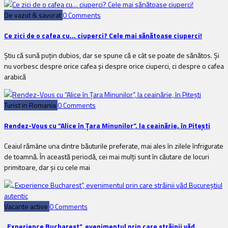
De vazut & savurat
0 Comments
Ce zici de o cafea cu… ciuperci? Cele mai sănătoase ciuperci!
Știu că sună puțin dubios, dar se spune că e cât se poate de sănătos. Și
nu vorbesc despre orice cafea și despre orice ciuperci, ci despre o cafea
arabică
Turist in Romania
0 Comments
Rendez-Vous cu ”Alice în Țara Minunilor”, la ceainărie, în Pitești
Ceaiul rămâne una dintre băuturile preferate, mai ales în zilele înfrigurate
de toamnă. În această periodă, cei mai mulți sunt în căutare de locuri
primitoare, dar și cu cele mai
Vacante active
0 Comments
„Experience Bucharest”, evenimentul prin care străinii văd