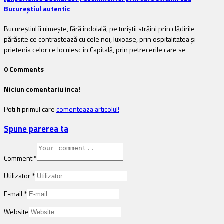
Bucureștiul autentic
Bucureștiul îi uimește, fără îndoială, pe turiștii străini prin clădirile
părăsite ce contrastează cu cele noi, luxoase, prin ospitalitatea și
prietenia celor ce locuiesc în Capitală, prin petrecerile care se
0 Comments
Niciun comentariu inca!
Poti fi primul care
comenteaza articolul!
Spune parerea ta
Comment
*
Utilizator
*
E-mail
*
Website