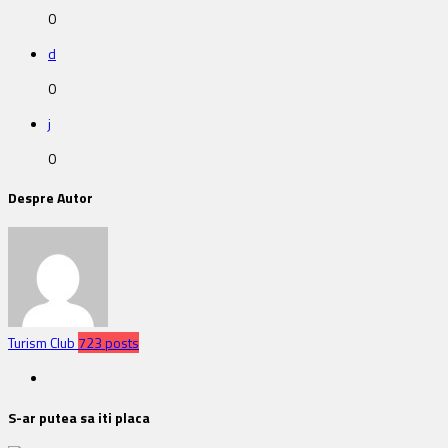
0
d
0
j
0
Despre Autor
Turism Club
723 posts
S-ar putea sa iti placa