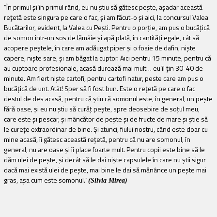
“În primul și în primul rând, eu nu știu să gătesc pește, așadar această
rețetă este singura pe care o fac, și am făcut-o și aici, la concursul Valea
Bucătarilor, evident, la Valea cu Pești. Pentru o porție, am pus o bucățică
de somon într-un sos de lămâie și apă plată, în cantități egale, cât să
acopere peștele, în care am adăugat piper și o foaie de dafin, niște
capere, niște sare, și am băgat la cuptor. Aici pentru 15 minute, pentru că
au cuptoare profesionale, acasă durează mai mult… eu îl țin 30-40 de
minute. Am fiert niște cartofi, pentru cartofi natur, peste care am pus o
bucățică de unt. Atât! Sper să fi fost bun. Este o rețetă pe care o fac
destul de des acasă, pentru că știu că somonul este, în general, un pește
fără oase, și eu nu știu să curăț pește, spre deosebire de soțul meu,
care este și pescar, și mâncător de pește și de fructe de mare și știe să
le curețe extraordinar de bine. Și atunci, fiului nostru, când este doar cu
mine acasă, îi gătesc această rețetă, pentru că nu are somonul, în
general, nu are oase și îi place foarte mult. Pentru copii este bine să le
dăm ulei de pește, și decât să le dai niște capsulele în care nu știi sigur
dacă mai există ulei de pește, mai bine le dai să mănânce un pește mai
gras, așa cum este somonul.”
(Silvia Mirea)