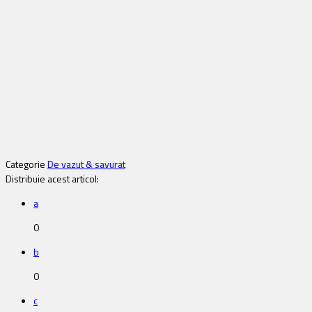
Categorie
De vazut & savurat
Distribuie acest articol:
a
0
b
0
c