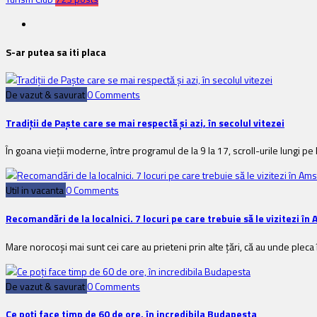
S-ar putea sa iti placa
De vazut & savurat
0 Comments
Tradiții de Paște care se mai respectă și azi, în secolul vitezei
În goana vieții moderne, între programul de la 9 la 17, scroll-urile lungi pe F
Util in vacanta
0 Comments
Recomandări de la localnici. 7 locuri pe care trebuie să le vizitezi î
Mare norocoși mai sunt cei care au prieteni prin alte țări, că au unde pleca î
De vazut & savurat
0 Comments
Ce poți face timp de 60 de ore, în incredibila Budapesta