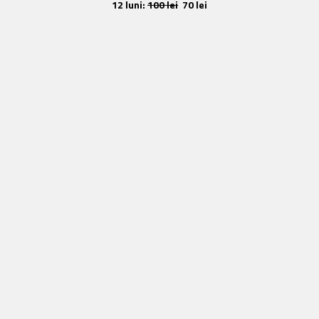
12 luni:
100 lei
70 lei