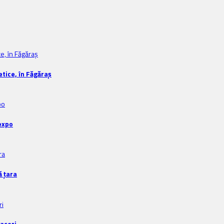
tice, în Făgăraș
expo
ă țara
faceri