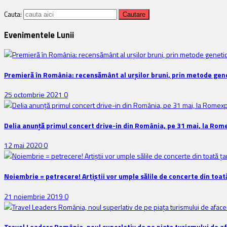
Cauta:
Evenimentele Lunii
Premieră în România: recensământ al urșilor bruni, prin metode gene
25 octombrie 2021
0
Delia anunţă primul concert drive-in din România, pe 31 mai, la Rom
12 mai 2020
0
Noiembrie = petrecere! Artiștii vor umple sălile de concerte din toat
21 noiembrie 2019
0
Travel Leaders România, noul superlativ de pe piața turismului de a