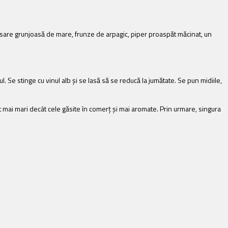
oi, sare grunjoasă de mare, frunze de arpagic, piper proaspăt măcinat, un
ul. Se stinge cu vinul alb și se lasă să se reducă la jumătate. Se pun midiile,
 mai mari decât cele găsite în comerț și mai aromate. Prin urmare, singura