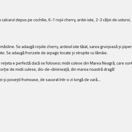
u calcarul depus pe cochilie, 6-7 roșii cherry, ardei iute, 2-3 căței de ustur
e măsline. Se adaugă roșiile cherry, ardeiul iute tăiat, sarea grunjoasă și piper
ute. Se adaugă frunzele de arpagic tocate și stropite cu lămâie.
rețeta e perfectă dacă se folosesc midii culese din Marea Neagră, care sunt
 porție de midii culese, dis-de-dimineață, din marea noastră dragă!
ilei și povești frumoase, de savurat într-o zi lungă de vară…