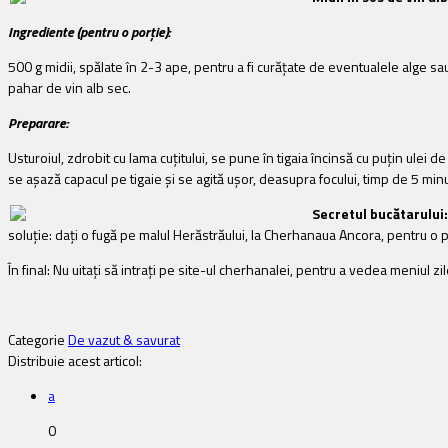
Ingrediente (pentru o porție):
500 g midii, spălate în 2-3 ape, pentru a fi curățate de eventualele alge sa
pahar de vin alb sec.
Preparare:
Usturoiul, zdrobit cu lama cuțitului, se pune în tigaia încinsă cu puțin ulei d
se așază capacul pe tigaie și se agită ușor, deasupra focului, timp de 5 min
Secretul bucătarului:
soluție: dați o fugă pe malul Herăstrăului, la Cherhanaua Ancora, pentru o
În final: Nu uitați să intrați pe site-ul cherhanalei, pentru a vedea meniul z
Categorie
De vazut & savurat
Distribuie acest articol:
a
0