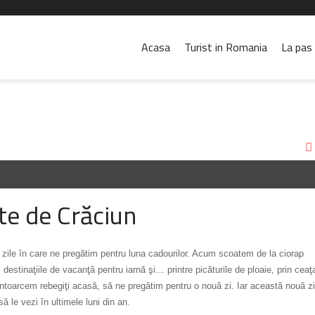
Acasa
Turist in Romania
La pas 
te de Crăciun
de zile în care ne pregătim pentru luna cadourilor. Acum scoatem de la ciorap
estinaţiile de vacanţă pentru iarnă şi… printre picăturile de ploaie, prin ceaţ
 întoarcem rebegiţi acasă, să ne pregătim pentru o nouă zi. Iar această nouă zi
să le vezi în ultimele luni din an.