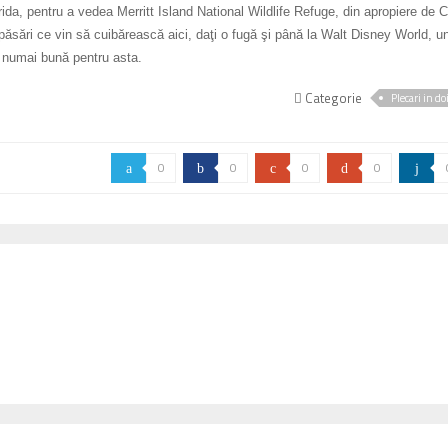
rida, pentru a vedea Merritt Island National Wildlife Refuge, din apropiere de 
 păsări ce vin să cuibărească aici, daţi o fugă şi până la Walt Disney World, u
e numai bună pentru asta.
Categorie
Plecari in do
0
0
0
0
a
b
c
d
j