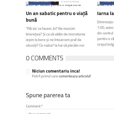
Plecari in doi
0 Comments
Plecari i
Un an sabatic pentru o viață
Iarna l
bună
Dimineața 
7.00, autoca
“Păi da’ ce facem, bi? Ne muncim
din centrul
tinerețea? Și ca să uităm de monotonie
pentru o c
ieșim la bere și ne întoarcem praf de
orașul bulg
obosiți? Ce naiba? Ia hai să plecăm noi
0 COMMENTS
Niciun comentariu inca!
Poti fi primul care
comenteaza articolul!
Spune parerea ta
Comment
*