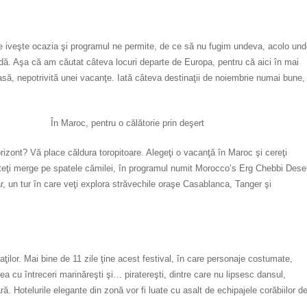
e iveşte ocazia şi programul ne permite, de ce să nu fugim undeva, acolo un
dă. Aşa că am căutat câteva locuri departe de Europa, pentru că aici în mai
să, nepotrivită unei vacanţe. Iată câteva destinaţii de noiembrie numai bune,
În Maroc, pentru o călătorie prin deşert
rizont? Vă place căldura toropitoare. Alegeţi o vacanţă în Maroc şi cereţi
Puteţi merge pe spatele cămilei, în programul numit Morocco’s Erg Chebbi Deser
r, un tur în care veţi explora străvechile oraşe Casablanca, Tanger şi
aţilor. Mai bine de 11 zile ţine acest festival, în care personaje costumate,
ea cu întreceri marinăreşti şi… piratereşti, dintre care nu lipsesc dansul,
ă. Hotelurile elegante din zonă vor fi luate cu asalt de echipajele corăbiilor d