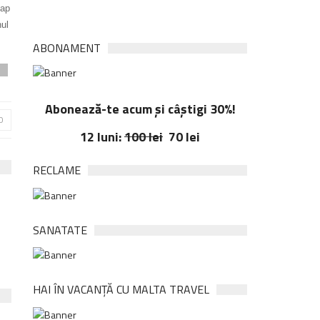
Cap
nul
ABONAMENT
i
Abonează-te acum și câștigi 30%!
0
12 luni:
100 lei
70 lei
RECLAME
SANATATE
HAI ÎN VACANȚĂ CU MALTA TRAVEL