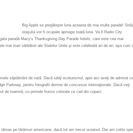
Big Apple se pregăteşte luna aceasta de mai multe parade! Străz
oraşului vor fi ocupate aproape toată luna. Va fi Radio City
bogata paradă Macy’s Thanksgiving Day Parade hotels, care este cea mai
cele mai mari sărbători ale Statelor Unite şi este celebrată an de an, aşa cum 
timele săptămâni de vară. Dacă iubiţi ecoturismul, apoi aici aveţi de admirat c
idge Parkway, pentru fotografii demne de concursuri internaţionale. Dacă veţi
eput de toamnă, cu primele frunze colorate ce cad din copaci.
rămas pe tărâmuri americane, dacă tot am trecut oceanul. Dar am cotit­o spr