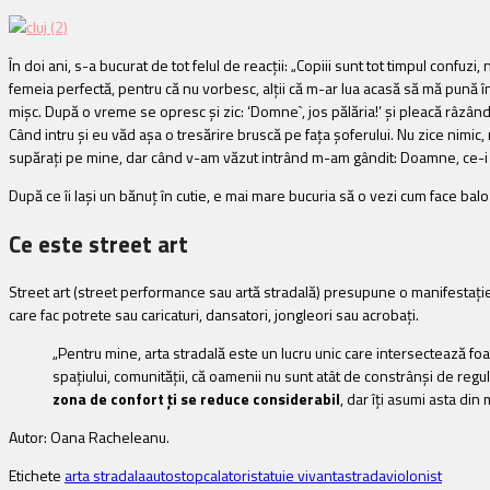
În doi ani, s-a bucurat de tot felul de reacții: „Copiii sunt tot timpul confu
femeia perfectă, pentru că nu vorbesc, alții că m-ar lua acasă să mă pună în 
mișc. După o vreme se opresc și zic: ‘Domne`, jos pălăria!’ și pleacă râzând.
Când intru și eu văd așa o tresărire bruscă pe fața șoferului. Nu zice nim
supărați pe mine, dar când v-am văzut intrând m-am gândit: Doamne, ce-i cu
După ce îi lași un bănuț în cutie, e mai mare bucuria să o vezi cum face bal
Ce este street art
Street art (street performance sau artă stradală) presupune o manifestaţie a
care fac potrete sau caricaturi, dansatori, jongleori sau acrobaţi.
„Pentru mine, arta stradală este un lucru unic care intersectează foar
spațiului, comunității, că oamenii nu sunt atât de constrânși de reguli 
zona de confort ți se reduce considerabil
, dar îți asumi asta din
Autor: Oana Racheleanu.
Etichete
arta stradala
autostop
calatori
statuie vivanta
strada
violonist