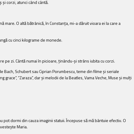
ș și corzi, atunci când cântă.
enă mare. O altă bătrânică, în Constanţa, mi-a dăruit vioara ei la care a
 pungă cu cinci kilograme de monede.
re pe zi. Cântă numai în picioare, ținându-și strâns iubita cu corzi.
ca de Bach, Schubert sau Ciprian Porumbescu, teme din filme și seriale
g grace”, “Zaraza”, dar și melodii de la Beatles, Vama Veche, Muse și mulți
 pot dormi din cauza imaginii statuii. Începuse să mă bântuie efectiv. O
ovestește Maria.