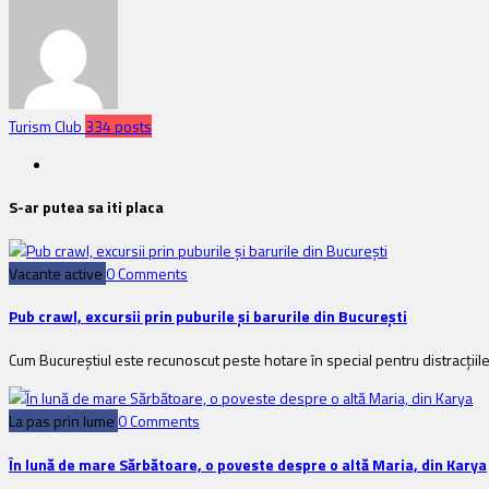
Turism Club
334 posts
S-ar putea sa iti placa
Vacante active
0 Comments
Pub crawl, excursii prin puburile și barurile din București
Cum Bucureștiul este recunoscut peste hotare în special pentru distracțiile ca
La pas prin lume
0 Comments
În lună de mare Sărbătoare, o poveste despre o altă Maria, din Karya