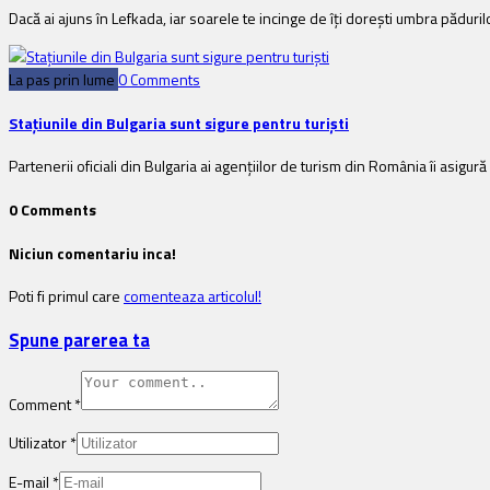
Dacă ai ajuns în Lefkada, iar soarele te incinge de îți dorești umbra păduril
La pas prin lume
0 Comments
Stațiunile din Bulgaria sunt sigure pentru turiști
Partenerii oficiali din Bulgaria ai agențiilor de turism din România îi asigur
0 Comments
Niciun comentariu inca!
Poti fi primul care
comenteaza articolul!
Spune parerea ta
Comment
*
Utilizator
*
E-mail
*