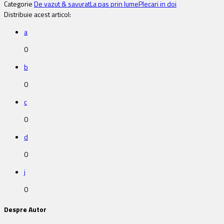
Categorie
De vazut & savurat
La pas prin lume
Plecari in doi
Distribuie acest articol:
a
0
b
0
c
0
d
0
j
0
Despre Autor