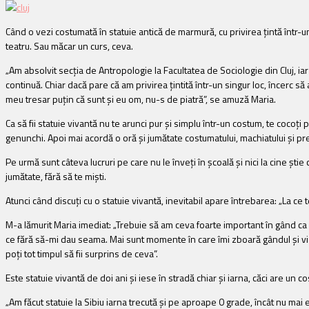
Când o vezi costumată în statuie antică de marmură, cu privirea țintă într-un 
teatru. Sau măcar un curs, ceva.
„Am absolvit secția de Antropologie la Facultatea de Sociologie din Cluj, ia
continuă. Chiar dacă pare că am privirea țintită într-un singur loc, încerc
meu tresar puțin că sunt și eu om, nu-s de piatră”, se amuză Maria.
Ca să fii statuie vivantă nu te arunci pur și simplu într-un costum, te cocoți p
genunchi. Apoi mai acordă o oră și jumătate costumatului, machiatului și pre
Pe urmă sunt câteva lucruri pe care nu le înveți în școală și nici la cine știe 
jumătate, fără să te miști.
Atunci când discuți cu o statuie vivantă, inevitabil apare întrebarea: „La ce t
M-a lămurit Maria imediat: „Trebuie să am ceva foarte important în gând ca 
ce fără să-mi dau seama. Mai sunt momente în care îmi zboară gândul și visez
poți tot timpul să fii surprins de ceva”.
Este statuie vivantă de doi ani și iese în stradă chiar și iarna, căci are un c
„Am făcut statuie la Sibiu iarna trecută și pe aproape 0 grade, încât nu ma