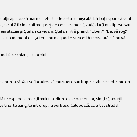
 Adulții apreciază mai mult efortul de a sta nemișcată, bărbații spun că sunt
ea, se uită fix în ochii mei preț de ceva vreme să vadă dacă nu clipesc sau
a statuie și Ștefan cu vioara. Ștefan intră primul. ”Liber?” ”Da, vă rog!”
ă. La un moment dat șoferul nu mai poate și zice: Domnișoară, să nu vă
ai face chiar și cu ochiul.
apreciază. Aici se încadrează muzicieni sau trupe, statui vivante, pictori
ă te expune la reacții mult mai directe ale oamenilor, simți că aparții
tine, te ating, te întrerup, îți vorbesc. Câteodată, ca artist stradal,