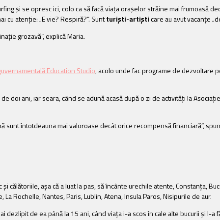
g și se opresc ici, colo ca să facă viața orașelor străine mai frumoasă decât
mai cu atenție: „E vie? Respiră?”. Sunt
turiști-artiști
care au avut vacanțe „de 
binație grozavă”, explică Maria.
guvernamentală Education Studio
, acolo unde fac programe de dezvoltare pe
 de doi ani, iar seara, când se adună acasă după o zi de activități la Asociație 
ună sunt întotdeauna mai valoroase decât orice recompensă financiară”, spun
plac și călătoriile, așa că a luat la pas, să încânte urechile atente, Constanţa,
 La Rochelle, Nantes, Paris, Lublin, Atena, Insula Paros, Nisipurile de aur.
 dezlipit de ea până la 15 ani, când viața i-a scos în cale alte bucurii și l-a 