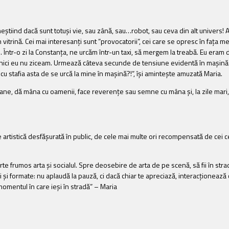
zi, neștiind dacă sunt totuși vie, sau zână, sau…robot, sau ceva din alt univers!
vitrină. Cei mai interesanți sunt ”provocatorii”, cei care se opresc în fața m
 Într-o zi la Constanța, ne urcăm într-un taxi, să mergem la treabă. Eu eram dej
ic, nici eu nu ziceam. Urmează câteva secunde de tensiune evidentă în mașin
 stafia asta de se urcă la mine în mașină?!”, își amintește amuzată Maria.
oane, dă mâna cu oamenii, face reverențe sau semne cu mâna și, la zile mari, m
rtistică desfăşurată în public, de cele mai multe ori recompensată de cei ce 
te frumos arta și socialul. Spre deosebire de arta de pe scenă, să fii în strad
și formate: nu aplaudă la pauză, ci dacă chiar te apreciază, interacționează cu 
 momentul în care ieși în stradă” – Maria