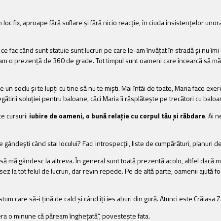
loc fix, aproape fără suflare și fără nicio reacție, în ciuda insistențelor unora
r ce fac când sunt statuie sunt lucruri pe care le-am învățat în stradă și nu 
 să am o prezență de 360 de grade. Tot timpul sunt oameni care încearcă să mă
e un soclu și te lupți cu tine să nu te miști. Mai întâi de toate, Maria face exe
gătirii soluției pentru baloane, căci Maria îi răsplătește pe trecători cu bal
ce cursuri:
iubire de oameni, o bună relație cu corpul tău și răbdare
. Ai 
e gândești când stai locului? Faci introspecții, liste de cumpărături, planuri de
să mă gândesc la altceva. În general sunt toată prezentă acolo, altfel dacă m
 la tot felul de lucruri, dar revin repede. Pe de altă parte, oamenii ajută fo
ostum care să-i țină de cald și când îți ies aburi din gură. Atunci este Crăiasa 
i era o minune că păream înghețată”, povestește fata.