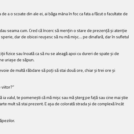
 de a o scoate din ale ei, ai băga mâna în foc ca fata a făcut o facultate de
îmi dau seama cum. Cred că încerc să mențin o stare de prezență și atenție
 sperie, dar de obicei reușesc să nu mă mișc… pe dinafară, dar în sufletul
rciții fizice sau înoată ca să nu se aleagă apoi cu dureri de spate și de
oane uriașe de săpun.
nevoie de multă răbdare să poți să stai două ore, chiar și trei ore și
 viitor?”
ă ia valul, te pomenești că mă mișc sau mă șterg pe față sau cine mai știe
arte mult să stai prezent. E așa de colorată strada și de complexă încât
Zăpezilor.