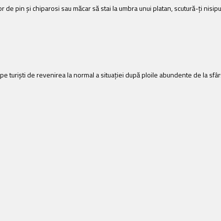
or de pin și chiparosi sau măcar să stai la umbra unui platan, scutură-ți nisip
ă pe turiști de revenirea la normal a situaţiei după ploile abundente de la sfâr