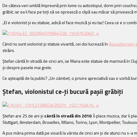
De câteva veri umblă împreună prin lume cu autostopul, dorm prin couchsurfin
grăbit, iar ea îi face pe toți să se oprească o clipă sau măcar să privească 
„El e violonist și eu statuie, adică el face muzică și eu tac! Ceea ce e o com
Când nu sunt violonist și statuie vivantă, cei doi lucrează în
Asociația non-
străini.
Ștefan cântă în stradă de cinci ani, iar Maria este statuie de marmură în Cluj
și despre pasele mai grele.
Ce așteaptă de la public? „Un zâmbet, o privire apreciativă sau o vorbă b
Ștefan, violonistul ce-ți bucură pașii grăbiți
Ștefan are 25 de ani și
cântă în stradă din 2010
. Îi place muzica, dar îi 
Stuttgart, Amsterdam, Bruxelles, Milano, Torino, Lyon, Montpellier, Toulouse,
A pus mâna prima dată pe vioară la vârsta de cinci ani și de atunci nu s-a mai