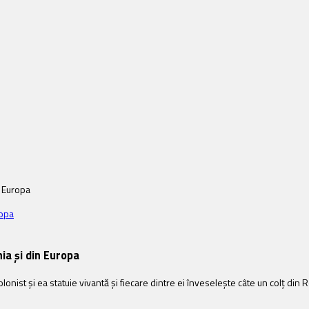
n Europa
nia și din Europa
olonist și ea statuie vivantă și fiecare dintre ei înveselește câte un colț din