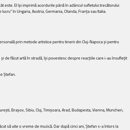
 este. El își imprimă acordurile până în adâncul sufletului trecătorului
lucru” în Ungaria, Austria, Germania, Olanda, Franța sau Italia.
rsonală prin metode artistice pentru tinerii din Cluj-Napoca și pentru
și de făcut artă în stradă, își povestesc despre reacțiile care i-au însuflețit
e Ștefan.
 Bucureşti, Braşov, Sibiu, Cluj, Timişoara, Arad, Budapesta, Vienna, Munchen,
făcut să uite o vreme de muzică. Dar după cinci ani, Ștefan s-a întors la