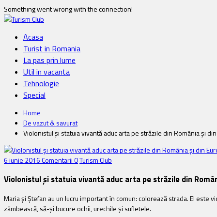
Something went wrong with the connection!
Acasa
Turist in Romania
La pas prin lume
Util in vacanta
Tehnologie
Special
Home
De vazut & savurat
Violonistul și statuia vivantă aduc arta pe străzile din România și di
6 iunie 2016
Comentarii 0
Turism Club
Violonistul și statuia vivantă aduc arta pe străzile din Româ
Maria și Ștefan au un lucru important în comun: colorează strada. El este vi
zâmbească, să-și bucure ochii, urechile și sufletele.