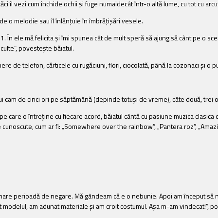
ci îl vezi cum închide ochii și fuge numaidecât într-o altă lume, cu tot cu arcu
de o melodie sau îl înlănțuie în îmbrățișări vesele.
ul 1. În ele mă felicita şi îmi spunea cât de mult speră să ajung să cânt pe o sc
culte”, povesteşte băiatul.
re de telefon, cărticele cu rugăciuni, flori, ciocolată, până la cozonaci și o
ului cam de cinci ori pe săptămână (depinde totuși de vreme), câte două, trei o
i pe care o întreține cu fiecare acord, băiatul cântă cu pasiune muzica clasi
se cunoscute, cum ar fi: „Somewhere over the rainbow”, „Pantera roz”, „Amazin
-o mare perioadă de negare. Mă gândeam că e o nebunie. Apoi am început să nu
t modelul, am adunat materiale și am croit costumul. Așa m-am vindecat!”, p