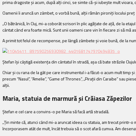
prima dragoste și acum, după alți cinci, se simte că-și iubește mult vioara, că
Oamenii îi aruncă un zâmbet, o vorbă bună, alții rămân pironiți locului preț 
„O bătrânică, în Cluj, mi-a coborât scrisori în plic agăţate de aţă, de la etaj
cântat când era foarte mică. Sunt unii oameni care vin în fiecare zi să mă as
A primit tot felul de recompense, pe lângă zâmbete și voie bună, de la nume
Ștefan își câștigă existența din cântatul în stradă, așa că bate străzile Cluj
Chiar și cu rana de la gât pe care instrumentul i-a făcut-o acum mult timp ș
precum “Nasul”, “Amelie”, “Game of Thrones”, „Pirații din Caraibe” sau pie
alții.
Maria, statuia de marmură și Crăiasa Zăpezilor
Ștefan e cel care a convins-o pe Maria să facă artă stradală.
„Țin minte că, atunci când mi-a aruncat ideea cu statuia, am trecut printr
încorporasem atât de mult, încât trebuia să o scot afară cumva. Am desena