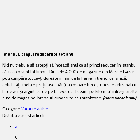
Istanbul, orașul reducerilor tot anul
Nici nu trebuie să aștepți să înceapă anul ca să prinzi reduceri în Istanbul,
căci acolo sunt tot timpul. Din cele 4.000 de magazine din Marele Bazar
poți cumpăra tot ce-ți dorește inima, de la haine în trend, ceramică,
antichități, metale prețioase, până la covoare turcești lucrate artizanal cu
fir de aur și argint, iar de pe bulevardul Taksim, pe kilometri intregi, ai alte
sute de magazine, branduri cunoscute sau autohtone.
(Oana Racheleanu)
Categorie
Vacante active
Distribuie acest articol:
a
0