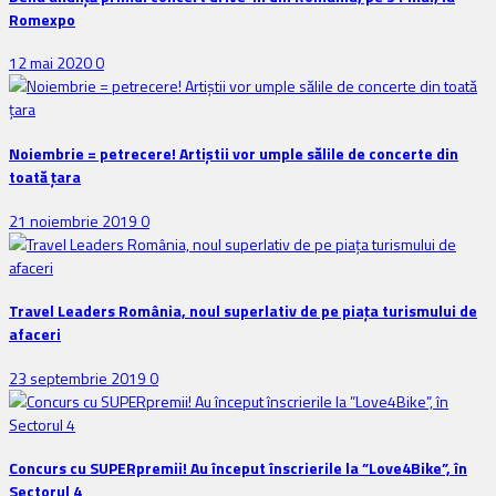
Romexpo
12 mai 2020
0
Noiembrie = petrecere! Artiștii vor umple sălile de concerte din
toată țara
21 noiembrie 2019
0
Travel Leaders România, noul superlativ de pe piața turismului de
afaceri
23 septembrie 2019
0
Concurs cu SUPERpremii! Au început înscrierile la ”Love4Bike”, în
Sectorul 4