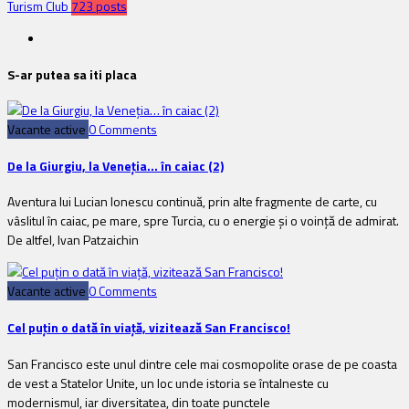
Turism Club
723 posts
S-ar putea sa iti placa
Vacante active
0 Comments
De la Giurgiu, la Veneția… în caiac (2)
Aventura lui Lucian Ionescu continuă, prin alte fragmente de carte, cu
vâslitul în caiac, pe mare, spre Turcia, cu o energie și o voință de admirat.
De altfel, Ivan Patzaichin
Vacante active
0 Comments
Cel puţin o dată în viaţă, vizitează San Francisco!
San Francisco este unul dintre cele mai cosmopolite orase de pe coasta
de vest a Statelor Unite, un loc unde istoria se întalneste cu
modernismul, iar diversitatea, din toate punctele