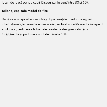
locuri de joacă pentru copii. Discounturile sunt între 30 și 70%.
Milano, capitala modei de fițe
După ce ai suspinat un an întreg după creațiile marilor designeri
internaționali, în ianuarie e musai să-ți iei bilet spre Milano. La începutul
anului nou, reducerile la hainele create de designeri, dar şi la
încălţăminte şi parfumuri, sunt de până la 50%.