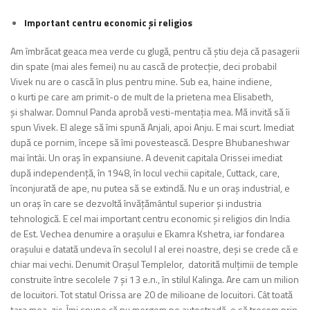
Important centru economic și religios
Am îmbrăcat geaca mea verde cu glugă, pentru că știu deja că pasagerii
din spate (mai ales femei) nu au cască de protecție, deci probabil
Vivek nu are o cască în plus pentru mine. Sub ea, haine indiene,
o kurti pe care am primit-o de mult de la prietena mea Elisabeth,
și shalwar. Domnul Panda aprobă vesti-mentația mea. Mă invită să îi
spun Vivek. El alege să îmi spună Anjali, apoi Anju. E mai scurt. Imediat
după ce pornim, începe să îmi povestească. Despre Bhubaneshwar
mai întâi. Un oraș în expansiune. A devenit capitala Orissei imediat
după independență, în 1948, în locul vechii capitale, Cuttack, care,
înconjurată de ape, nu putea să se extindă. Nu e un oraș industrial, e
un oraș în care se dezvoltă învățământul superior și industria
tehnologică. E cel mai important centru economic și religios din India
de Est. Vechea denumire a orașului e Ekamra Kshetra, iar fondarea
orașului e datată undeva în secolul I al erei noastre, deși se crede că e
chiar mai vechi. Denumit Orașul Templelor, datorită mulțimii de temple
construite între secolele 7 și 13 e.n., în stilul Kalinga. Are cam un milion
de locuitori. Tot statul Orissa are 20 de milioane de locuitori. Cât toată
țara mea, zic. Îmi spune că nu mergem pe autostradă, o să trecem prin