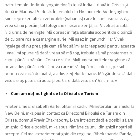
patru temple dedicate yoghinelor, în toată India – două in Orissa și
două în Madhya Pradesh. În templul din Hirapur cele 64 de yoghine
sunt reprezentate cu vehiculele (vahanas) care le sunt asociate. Aș
vrea să nu plecăm, tot fotografiez fiecare zei-ță, iar Vivek așteaptă.
Nici urmă de neliniște. Mă opresc în fața altarului acoperit de o pânză
de culoare roșie cu margine aurie. Mă așez în genunchi. Iar Vivek
înțelege că nu prea știu cum să fac să îmi arăt respectul pentru aceasta
lume. Îmi spune că dacă vreau să mă rog, trebuie să mă prosternez cu
capul până la pământ. Ceea ce și fac. Mulțumesc multelor yoghine că
m-au adus până la ele. Cineva care intră după noi, aplecat, pe sub
poarta cea mică de piatră, a adus zeițelor banane. Mă gândesc că data
viitoare aș putea să aduc și eu. Care dată viitoare? Va urma. «
Cum am obținut ghid de la Oficiul de Turism
Prietena mea, Elisabeth Varte, ofițer în cadrul Ministerului Turismului la
New Delhi, m-a pus în contact cu Directorul Biroului de Turism din
Orissa, domnul Pravir Chakraborty. L-am întrebat dacă e posibil să am
un ghid. Orice e posibil, mi-a spus, rămâne ca unul din ghizii noștri să
accepte. Cel mai experimentat ghid din regiune, Bibekananda Panda,