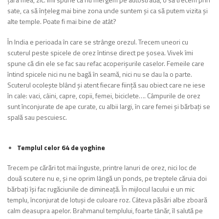
sate, ca să înțeleg mai bine zona unde suntem și ca să putem vizita și
alte temple. Poate fi mai bine de atât?
În India e perioada în care se strânge orezul. Trecem uneori cu
scuterul peste spicele de orez întinse direct pe șosea. Vivek îmi
spune că din ele se fac sau refac acoperișurile caselor. Femeile care
întind spicele nici nu ne bagă în seamă, nici nu se dau la o parte.
Scuterul ocolește blând și atent fiecare ființă sau obiect care ne iese
în cale: vaci, câini, capre, copii, femei, biciclete…. Câmpurile de orez
sunt înconjurate de ape curate, cu albii largi, în care femei și bărbați se
spală sau pescuiesc.
Templul celor 64 de yoghine
Trecem pe cărări tot mai înguste, printre lanuri de orez, nici loc de
două scutere nu e, și ne oprim lângă un ponds, pe treptele căruia doi
bărbați își fac rugăciunile de dimineață. În mijlocul lacului e un mic
templu, înconjurat de lotuși de culoare roz. Câteva păsări albe zboară
calm deasupra apelor. Brahmanul templului, foarte tânăr, îl salută pe