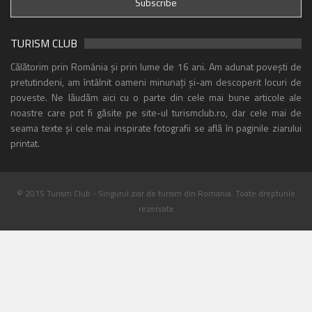
TURISM CLUB
Călătorim prin România și prin lume de 16 ani. Am adunat povești de
pretutindeni, am întâlnit oameni minunați și-am descoperit locuri de
poveste. Ne lăudăm aici cu o parte din cele mai bune articole ale
noastre care pot fi găsite pe site-ul turismclub.ro, dar cele mai de
seama texte și cele mai inspirate fotografii se află în paginile ziarului
printat.
© 2015 Turism Club - Singurul ziar de turism din Romania. Toate drepturile
rezervate