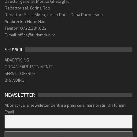
Director general: Monica Gheorghiu
Redactor șef: Corina Rob
Redactori: Silvia Mirea, Lucian Radu, Oana Racheleanu
Art director: Florin Hău
Telefon: 0722.281.622
E-mail: office@turismclub.ro
SERVICII
ADVERTISING
ORGANIZARE EVENIMENTE
SERVICII OFERITE
BRANDING
NEWSLETTER
Abonati-va la newsletter pentru a primi cele mai noi stiri din turism!
Email