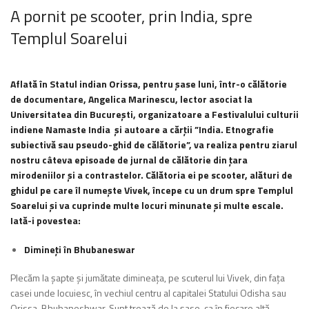
A pornit pe scooter, prin India, spre
Templul Soarelui
Aflată în Statul indian Orissa, pentru șase luni, într-o călătorie
de documentare, Angelica Marinescu, lector asociat la
Universitatea din București, organizatoare a Festivalului culturii
indiene Namaste India și autoare a cărții ”India. Etnografie
subiectivă sau pseudo-ghid de călătorie”, va realiza pentru ziarul
nostru câteva episoade de jurnal de călătorie din țara
mirodeniilor și a contrastelor. Călătoria ei pe scooter, alături de
ghidul pe care îl numește Vivek, începe cu un drum spre Templul
Soarelui și va cuprinde multe locuri minunate și multe escale.
Iată-i povestea:
Dimineți în Bhubaneswar
Plecăm la șapte și jumătate dimineața, pe scuterul lui Vivek, din fața
casei unde locuiesc, în vechiul centru al capitalei Statului Odisha sau
Orissa, Bhubaneshwar. Sunt trează de la șase, ca în fiecare altă