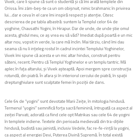
Vivek, care îi spune că sunt o studentă și că îmi arată templele din
Orissa. Îmi zâm-beș-te ca un om obișnuit, nimic brahmanic în privirea
lui…dar e ceva în el care îmi inspiră respect și atenție. Citesc
descrierea de pe tabla albastră: suntem la Templul celor 64 de
yoghine, Chausathi Yogini, în Hirapur. Dar de unde, de unde știe omul
acesta, ghidul meu, ce aș vrea eu să văd? Imediat după poartă e un mic
altar nou, vopsit in verde, la care mă înclin. Mai târziu, când îmi dau
seama că nu îi ințeleg rostul în cadrul incintei Templului Yoghinelor,
Vivek îmi spune că acesta e un mic altar hindus, construit pentru
săteni, recent. Pentru că Templul Yoghinelor e un templu tantric. Mă
aplec în fața altarului, și Vivek așteaptă. Apoi mergem spre construcția
rotundă, din piatră. În afara și în interiorul cercului de piatră, în spații
dreptunghiulare sunt sculptate femei în poziții de dans.
Cele 64 de “yogini” sunt devotate Marii Zeițe, în mitologia hindusă.
Termenul “yogini” semnifică forța sacră feminină, întrupată ca aspect al
zeiței Parvati, adorată ca fiind cele opt Matrikas sau cele 64 de yogini
în templele indiene. Textele din perioada medievală din tra-dițiile
hindusă, budistă sau jainistă, inclusiv Vedele, fac re-fe-rință la yogini,
ca aspect al energiei Devi, Puterea Divină Supremă. În total există