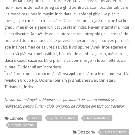
s-a declarat disponibil să îmi arate zona. Nu lucrează decât pentru
non-indieni, de fapt înțeleg că e ghid pentru călătorii occidentali, care
vizitează regiunea în mașini închiriate, cu sofer și ghid. I-a plăcut
mesajul pe care l-am trimis către Oficiul de Turism și e de acord să fie
ghidul meu în cele șase luni cât voi sta în India. Ne-am întâlnit mai întâi
și am discutat. Are 45 de ani, e interesat de antropologie, lucrează de
peste 20 de ani cu turiști, știe poveștile fiecărui loc și mai ales pare să
știe înaintea mea ce aș vrea să văd. Îi voi spune Vivek. Înțelegerea e
ca eu să plătesc combustibilul, biletele de autobuz și tren, mâncarea și,
dacă e cazul, cazarea. Mi-a promis că vom merge în locuri ieftine, dar
curate. Eu doar să am încredere…
În călătoria mea mai am însă, câteva ajutoare, cărora le mulțumesc: TAL
Aviation Group Ro, Odisha Tourism și Bhubaneswar, Ministerul
Turismului, India.
Despre autor: Angelica Marinescu e pasionată de cultura indiană și
realizează, pentru Turism Club, un jurnal de călătorie din țara contrastelor
Etichete
india
jurnal de calatorie
tara contrastelor
templul soarelui
Categorie
La pas prin lume