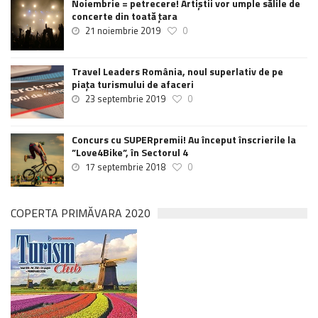
Noiembrie = petrecere! Artiștii vor umple sălile de
concerte din toată țara
21 noiembrie 2019
0
Travel Leaders România, noul superlativ de pe
piața turismului de afaceri
23 septembrie 2019
0
Concurs cu SUPERpremii! Au început înscrierile la
”Love4Bike”, în Sectorul 4
17 septembrie 2018
0
COPERTA PRIMĂVARA 2020