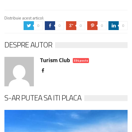
Distribuie acest articol:
0
0
0
0
0
a
b
c
d
j
DESPRE AUTOR
Turism Club
334 posts
S-AR PUTEA SA ITI PLACA