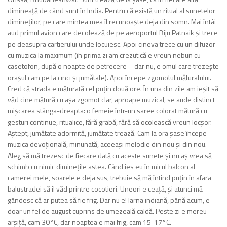
dimineață de când sunt în India. Pentru că există un ritual al sunetelor
dimineților, pe care mintea mea îl recunoaște deja din somn. Mai întâi
aud primul avion care decolează de pe aeroportul Biju Patnaik și trece
pe deasupra cartierului unde locuiesc. Apoi cineva trece cu un difuzor
cu muzica la maximum (în prima zi am crezut că e vreun nebun cu
casetofon, după o noapte de petrecere – dar nu, e omul care trezește
orașul cam pe la cinci și jumătate). Apoi începe zgomotul măturatului.
Cred că strada e măturată cel puțin două ore. În una din zile am ieșit să
văd cine mătură cu așa zgomot clar, aproape muzical, se aude distinct
mișcarea stânga-dreapta: o femeie într-un saree colorat mătură cu
gesturi continue, ritualice, fără grabă, fără să ocolească vreun locșor.
Aștept, jumătate adormită, jumătate trează. Cam la ora șase începe
muzica devoțională, minunată, aceeași melodie din nou și din nou.
Aleg să mă trezesc de fiecare dată cu aceste sunete și nu aș vrea să
schimb cu nimic diminețile astea. Când ies eu în micul balcon al
camerei mele, soarele e deja sus, trebuie să mă întind puțin în afara
balustradei să îl văd printre cocotieri. Uneori e ceață, și atunci mă
gândesc că ar putea să fie frig. Dar nu e! Iarna indiană, până acum, e
doar un fel de august cuprins de umezeală caldă. Peste zi e mereu
arșiță, cam 30°C, dar noaptea e mai frig, cam 15-17°C.