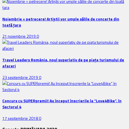
Noiembrie = petrecere! Artiștii vor umple sălile de concerte din
toată țara
21 noiembrie 2019
0
Travel Leaders România, noul superlativ de pe piața turismului de
afaceri
23 septembrie 2019
0
Concurs cu SUPERpremii! Au început înscrierile la ”Love4Bike”, în
Sectorul 4
17 septembrie 2018
0