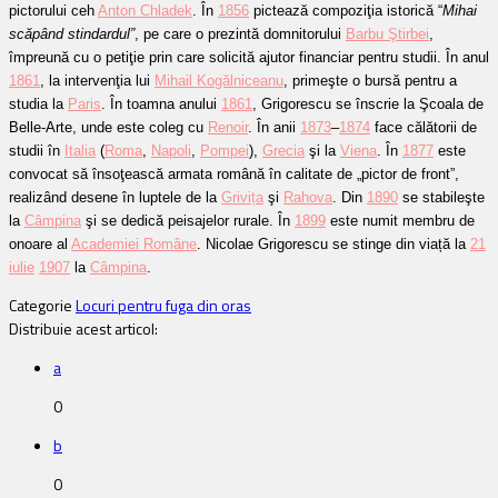
pictorului ceh
Anton Chladek
. În
1856
pictează compoziţia istorică “
Mihai
scăpând stindardul”
, pe care o prezintă domnitorului
Barbu Ştirbei
,
împreună cu o petiţie prin care solicită ajutor financiar pentru studii.
În anul
1861
, la intervenţia lui
Mihail Kogălniceanu
, primeşte o bursă pentru a
studia la
Paris
.
În toamna anului
1861
, Grigorescu se înscrie la Şcoala de
Belle-Arte, unde este coleg cu
Renoir
.
În anii
1873
–
1874
face călătorii de
studii în
Italia
(
Roma
,
Napoli
,
Pompei
),
Grecia
şi la
Viena
. În
1877
este
convocat să însoţească armata română în calitate de „pictor de front”,
realizând desene în luptele de la
Grivița
şi
Rahova
. Din
1890
se stabileşte
la
Câmpina
şi se dedică peisajelor rurale. În
1899
este numit membru de
onoare al
Academiei Române
. Nicolae Grigorescu se stinge din viață la
21
iulie
1907
la
Câmpina
.
Categorie
Locuri pentru fuga din oras
Distribuie acest articol:
a
0
b
0