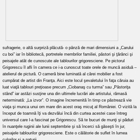
sufragerie, o altă surpriză plăcută- o pânză de mari dimensiuni a „Carului
cu boi” iar în bibliotecă, portretele membrilor familiei, păstori şi ţărănci şi
peisajele atât de cunoscute ale tablourilor grigoresciene.
Pe pictorul
Grigorescu îl afli în camera ce i-a cunoscut toate orele de muncă asiduă –
atelierul de pictură. O cameră bine luminată al cărei mobilier a fost
cumpărat de artist din Franţa. Aici este locul şevaletului în faţa căruia au
luat viaţă tablouri preţioase precum „Ciobanaş cu turma” sau „Păstoriţa
stând” iar astăzi susţine una din ultimele lucrări ale artistului, rămasă
neterminată: „La izvor”. O imagine încremenită în timp ce păstrează vie
viaţa şi munca unui om mare din acest oraş micuţ al României. O vizită la
început de toamnă îţi va dezvălui încă din curtea acestei case întreg
universul care l-a fascinat pe Grigorescu. Să te bucuri de munţi şi păduri
în nuanţele ruginii ale lunii septembrie şi să încerci să găseşti în jur,
peisajele tablourilor grigoresciene.
Este o călătorie de suflet în lumea
culorilor şi a naturii.