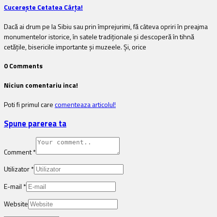
Cucerește Cetatea Cârța!
Dacă ai drum pe la Sibiu sau prin împrejurimi, fă câteva opriri în preajma
monumentelor istorice, în satele tradiționale și descoperă în tihnă
cetățile, bisericile importante și muzeele. Și, orice
0 Comments
Niciun comentariu inca!
Poti fi primul care
comenteaza articolul!
Spune parerea ta
Comment
*
Utilizator
*
E-mail
*
Website