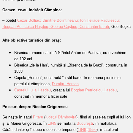
Oameni ce-au îndrăgit Câmpina:
–
poetul
Cezar Bolliac;
Dimitrie Bolintineanu;
Ion Heliade Rădulescu;
Bogdan Petriceicu Haşdeu;
George Coşbuc;
Constantin Istrati
; Geo Bogza
Alte obiective turistice din oraş:
Biserica romano-catolică Sfântul Anton de Padova, cu o vechime
de 102 ani
Biserica „de la Han”, numită şi „Biserica de la Brazi”, construită în
1833
Capela „Hernea”, construită în stil baroc în memoria pionierului
petrolului câmpinean,
Dumitru Hernea
.
Castelul Iulia Hasdeu
, creația lui
Bogdan Petriceicu Hasdeu
,
construit în memoria fiicei sale
Pe scurt despre Nicolae Grigorescu
Se naşte în satul
Pitaru
(
judeţul Dâmboviţa
), fiind al şaselea copil al lui Ion
şi al Mariei Grigorescu. În
1845
se mută la
Bucureşti
, în mahalaua
Cărămidarilor şi începe o ucenicie timpurie (
1848
–
1850
), în atelierul