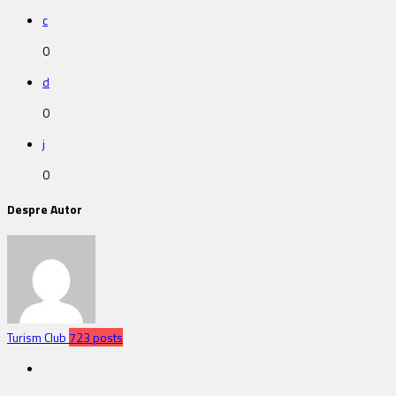
c
0
d
0
j
0
Despre Autor
Turism Club
723 posts