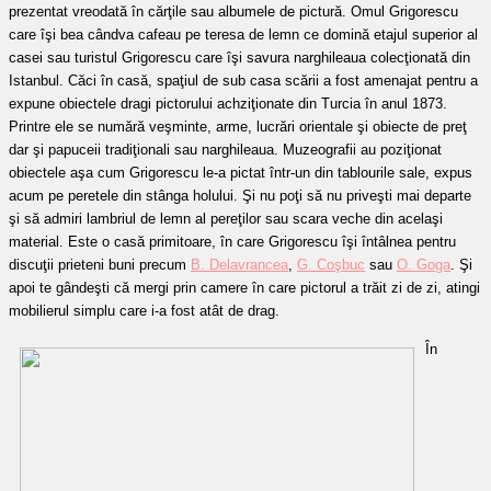
prezentat vreodată în cărţile sau albumele de pictură. Omul Grigorescu
care îşi bea cândva cafeau pe teresa de lemn ce domină etajul superior al
casei sau turistul Grigorescu care îşi savura narghileaua colecţionată din
Istanbul. Căci în casă, spaţiul de sub casa scării a fost amenajat pentru a
expune obiectele dragi pictorului achziţionate din Turcia în anul 1873.
Printre ele se numără veşminte, arme, lucrări orientale şi obiecte de preţ
dar şi papuceii tradiţionali sau narghileaua. Muzeografii au poziţionat
obiectele aşa cum Grigorescu le-a pictat într-un din tablourile sale, expus
acum pe peretele din stânga holului. Şi nu poţi să nu priveşti mai departe
şi să admiri lambriul de lemn al pereţilor sau scara veche din acelaşi
material. Este o casă primitoare, în care Grigorescu îşi întâlnea pentru
discuţii prieteni buni precum
B. Delavrancea
,
G. Coşbuc
sau
O. Goga
. Şi
apoi te gândeşti că mergi prin camere în care pictorul a trăit zi de zi, atingi
mobilierul simplu care i-a fost atât de drag.
În