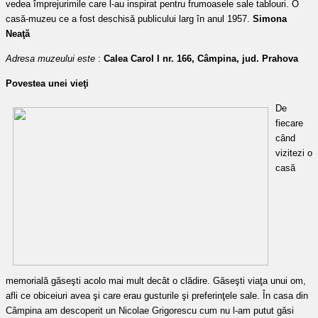
vedea împrejurimile care l-au inspirat pentru frumoasele sale tablouri.
O
casă-muzeu ce a fost deschisă publicului larg în anul 1957.
Simona
Neaţă
Adresa muzeului este
:
Calea Carol I nr. 166, Câmpina, jud. Prahova
Povestea
unei vieţi
De
fiecare
când
vizitezi o
casă
memorială găseşti acolo mai mult decât o clădire. Găseşti viaţa unui om,
afli ce obiceiuri avea şi care erau gusturile şi preferinţele sale. În casa din
Câmpina am descoperit un Nicolae Grigorescu cum nu l-am putut găsi