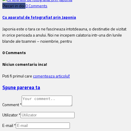
Plecari in doi
0 Comments
Cu aparatul de fotografiat prin Japonia
Japonia este o tara ce ne fascineaza intotdeauna, o destinatie de vizitat
in orice perioada a anului. Noi ne incepem calatoria intr-una din lunile
blande ale toamnei – noiembrie, pentru
0 Comments
Niciun comentariu inca!
Poti fi primul care
comenteaza articolul!
Spune parerea ta
Comment
*
Utilizator
*
E-mail
*