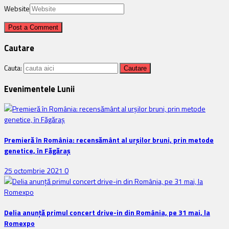
Website
Cautare
Cauta:
Evenimentele Lunii
Premieră în România: recensământ al urșilor bruni, prin metode
genetice, în Făgăraș
25 octombrie 2021
0
Delia anunţă primul concert drive-in din România, pe 31 mai, la
Romexpo