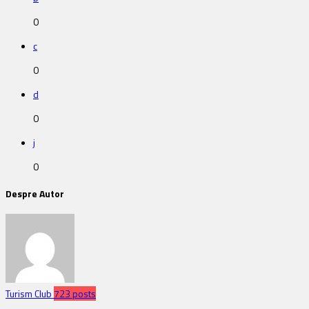
0
c
0
d
0
j
0
Despre Autor
Turism Club
723 posts