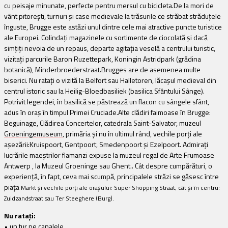
cu peisaje minunate, perfecte pentru mersul cu bicicleta.De la mori de
vânt pitoreşti, turnuri şi case medievale la
trăsurile ce străbat străduţele
înguste, Brugge este astăzi unul dintre cele mai atractive puncte turistice
ale Europei
.
Colindaţi magazinele cu sortimente de ciocolată şi dacă
simţiţi nevoia de un repaus, departe agitaţia veselă a centrului turistic,
vizitaţi parcurile Baron Ruzettepark, Koningin Astridpark (grădina
botanică), Minderbroederstraat.Brugges are de asemenea multe
biserici. Nu rataţi o vizită la Belfort sau Halletoren, lăcaşul medieval din
centrul istoric sau la Heilig-Bloedbasiliek (basilica Sfântului Sânge).
Potrivit legendei, în basilică se păstrează un flacon cu sângele sfânt,
adus în oraş în timpul Primei Cruciade.Alte clădiri faimoase în Brugge:
Beguinage
, Clădirea Concertelor, catedrala Saint-Salvator, muzeul
Groeningemuseum
, primăria şi nu în ultimul rând, vechile porţi ale
aşezării:
Kruispoort
,
Gentpoort
,
Smedenpoort
şi
Ezelpoort
. Admiraţi
lucrările
maeştrilor flamanzi expuse la muzeul
regal de Arte Frumoase
Antwerp , la Muzeul
Groeninge sau Ghent.
. Cât despre cumpărături, o
experienţă, în fapt, ceva mai scumpă, principalele străzi
se găsesc între
piaţa
Markt şi vechile porţi ale oraşului: Super Shopping Straat, cât şi în centru:
Zuidzandstraat sau Ter Steeghere (Burg).
Nu rataţi:
• un tur pe canalele