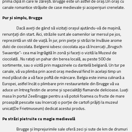
prima clipă în care le zăreşti.
Brugge este un astfel de oraş.Un oraş cu
canale romantice străjuite de case medievale şi acoperişuri crenelate.
Pur şi simplu, Brugge
Dacă aveţi de gând să vizitaţi oraşul ajutându-vă de maşină,
renunţaţi din start. Aici, străzile sunt ale oamenilor iar mersul pe jos,
reprezintă un stil de viaţă. În jur, prin pieţe şi străzi te învăluie arome
dulci de ciocolata. Belgienii iubesc ciocolata aşa că încercaţi „Brugsch
Swaentje”- cea mai îngrăgită în zonă şi faceţi o vizită la Muzeul de
ciocolată . Nu rataţi un pahar din berea locală, au peste 500 de
sortimente, sau o vizită prin magazinele cu dantelă belgiană. Un tur pe
canale, vă va plimba prin acest oraş medieval fiind în acelaşi timp un
mod plăcut de a vă face poftă de mâncare. Belgia este inima culinară a
Europei, astfel încât o plimbare prin restaurantele din Brugge vă va
aduce un întreg festin de arome şi specialităţi flamande delicioase.
Luaţi
masa în p
ortul ZeeBrugge pentru a vă potoli foamea cu fructe de mare
proaspăt pescuite sau încercaţi o porţie de cartofi prăjiţi la muzeul
unicat(De Frietmuseum) dedicat acestui produs.
Pe străzi pietruite cu magie medievală
Brugge şi împrejurimile sale oferă zeci şi sute de km de drumuri