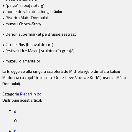
• “pintje” în piaţa „Burg”
• morile de vânt de-a lungul râului
• Biserica Maicii Domnului
• muzeul Choco-Story
•
Denon supermarket pe Brusselsestraat
•
Cirque Plus (festival de circ)
• festivalul Ice Magic ( sculptura în greaţă)
• muzeul diamantelor
La Brugge se află singura sculptură de Michelangelo din afara Italiei: ”
Madonna cu copil ” în incinta
„Onze Lieve Vrouwe Kerk”( biserica Măicii
Domnului).
Categorie
Plecari in doi
Distribuie acest articol:
a
0
b