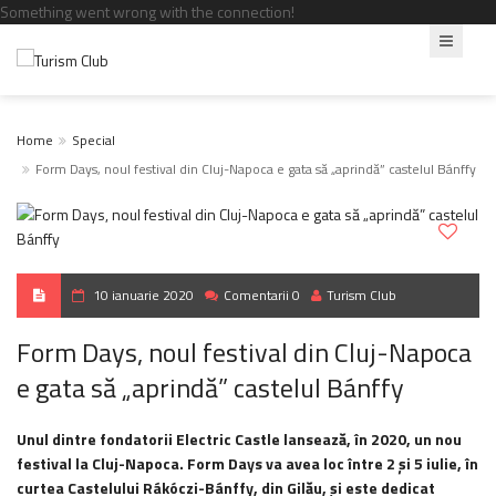
Something went wrong with the connection!
Home
Special
Form Days, noul festival din Cluj-Napoca e gata să „aprindă” castelul Bánffy
10 ianuarie 2020
Comentarii 0
Turism Club
Form Days, noul festival din Cluj-Napoca
e gata să „aprindă” castelul Bánffy
Unul dintre fondatorii Electric Castle lansează, în 2020, un nou
festival la Cluj-Napoca. Form Days va avea loc între 2 și 5 iulie, în
curtea Castelului Rákóczi-Bánffy, din Gilău, și este dedicat