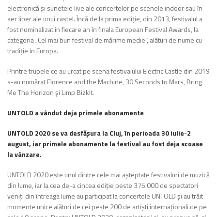
electronică și sunetele live ale concertelor pe scenele indoor sau în
aer liber ale unui castel. Încă de la prima ediție, din 2013, festivalul a
fost nominalizat în fiecare an în finala European Festival Awards, la
categoria „Cel mai bun festival de mărime medie”, alături de nume cu
tradiție în Europa.
Printre trupele ce au urcat pe scena festivalului Electric Castle din 2019
s-au numărat Florence and the Machine, 30 Seconds to Mars, Bring
Me The Horizon și Limp Bizkit.
UNTOLD a vândut deja primele abonamente
UNTOLD 2020 se va desfășura la Cluj, în perioada 30 iulie-2
august, iar primele abonamente la festival au fost deja scoase
la vânzare.
UNTOLD 2020 este unul dintre cele mai așteptate festivaluri de muzică
din lume, iar la cea de-a cincea ediție peste 375.000 de spectatori
veniți din întreaga lume au participat la concertele UNTOLD și au trăit
momente unice alături de cei peste 200 de artiști internaționali de pe