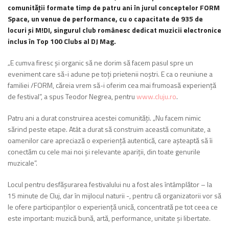
comunității formate timp de patru ani în jurul conceptelor FORM
Space, un venue de performance, cu o capacitate de 935 de
locuri și M!DI, singurul club românesc dedicat muzicii electronice
inclus în Top 100 Clubs al DJ Mag.
„E cumva firesc și organic să ne dorim să facem pasul spre un
eveniment care să-i adune pe toți prietenii noștri. E ca o reuniune a
familiei /FORM, căreia vrem să-i oferim cea mai frumoasă experiență
de festival”, a spus Teodor Negrea, pentru
www.cluju.ro
.
Patru ani a durat construirea acestei comunități. „Nu facem nimic
sărind peste etape. Atât a durat să construim această comunitate, a
oamenilor care apreciază o experiență autentică, care așteaptă să îi
conectăm cu cele mai noi și relevante apariții, din toate genurile
muzicale”.
Locul pentru desfășurarea festivalului nu a fost ales întâmplător – la
15 minute de Cluj, dar în mijlocul naturii -, pentru că organizatorii vor să
le ofere participanților o experiență unică, concentrată pe tot ceea ce
este important: muzică bună, artă, performance, unitate și libertate.