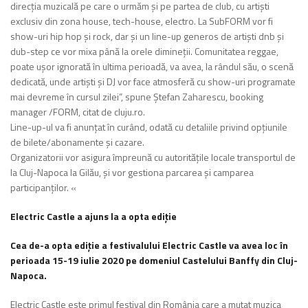
direcția muzicală pe care o urmăm și pe partea de club, cu artiști
exclusiv din zona house, tech-house, electro. La SubFORM vor fi
show-uri hip hop și rock, dar și un line-up generos de artiști dnb și
dub-step ce vor mixa până la orele dimineții. Comunitatea reggae,
poate ușor ignorată în ultima perioadă, va avea, la rândul său, o scenă
dedicată, unde artiști și DJ vor face atmosferă cu show-uri programate
mai devreme în cursul zilei”, spune Ștefan Zaharescu, booking
manager /FORM, citat de cluju.ro.
Line-up-ul va fi anunțat în curând, odată cu detaliile privind opțiunile
de bilete/abonamente și cazare.
Organizatorii vor asigura împreună cu autoritățile locale transportul de
la Cluj-Napoca la Gilău, și vor gestiona parcarea și camparea
participanților. «
Electric Castle a ajuns la a opta ediție
Cea de-a opta ediție a festivalului Electric Castle va avea loc în
perioada 15-19 iulie 2020 pe domeniul Castelului Banffy din Cluj-
Napoca.
Electric Castle este primul festival din România care a mutat muzica