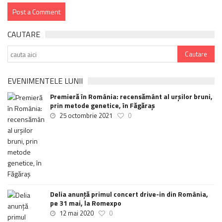
CAUTARE
EVENIMENTELE LUNII
Premieră în România: recensământ al urșilor bruni,
prin metode genetice, în Făgăraș
25 octombrie 2021
0
Delia anunţă primul concert drive-in din România,
pe 31 mai, la Romexpo
12 mai 2020
0