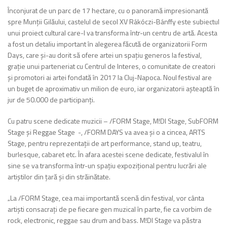
Înconjurat de un parc de 17 hectare, cu o panoramă impresionantă
spre Munții Gilăului, castelul de secol XV Rákóczi-Bánffy este subiectul
unui proiect cultural care-l va transforma într-un centru de artă. Acesta
a fost un detaliu important în alegerea făcută de organizatorii Form
Days, care și-au dorit să ofere artei un spațiu generos la festival,
grație unui parteneriat cu Centrul de Interes, o comunitate de creatori
și promotori ai artei fondată în 2017 la Cluj-Napoca. Noul festival are
un buget de aproximativ un milion de euro, iar organizatorii așteaptă în
jur de 50.000 de participanți.
Cu patru scene dedicate muzicii – /FORM Stage, M!DI Stage, SubFORM
Stage și Reggae Stage -, /FORM DAYS va avea și o a cincea, ARTS
Stage, pentru reprezentații de art performance, stand up, teatru,
burlesque, cabaret etc. În afara acestei scene dedicate, festivalul în
sine se va transforma într-un spațiu expozițional pentru lucrări ale
artiștilor din țară și din străinătate.
„La /FORM Stage, cea mai importantă scenă din festival, vor cânta
artiști consacrați de pe fiecare gen muzical în parte, fie ca vorbim de
rock, electronic, reggae sau drum and bass. M!DI Stage va păstra