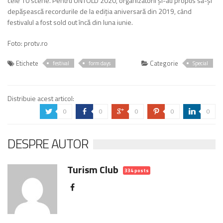
cele 10 scene. Pentru UNTOLD 2020, organizatorii și-au propus să-și
depășească recordurile de la ediția aniversară din 2019, când
festivalul a fost sold out încă din luna iunie.
Foto: protv.ro
Etichete
Categorie
festival
form days
Special
Distribuie acest articol:
0
0
0
0
0
a
b
c
d
j
DESPRE AUTOR
Turism Club
334 posts