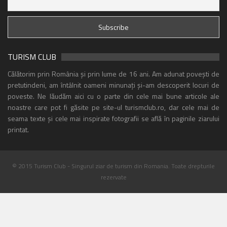
TURISM CLUB
Călătorim prin România și prin lume de 16 ani. Am adunat povești de
pretutindeni, am întâlnit oameni minunați și-am descoperit locuri de
poveste. Ne lăudăm aici cu o parte din cele mai bune articole ale
noastre care pot fi găsite pe site-ul turismclub.ro, dar cele mai de
seama texte și cele mai inspirate fotografii se află în paginile ziarului
printat.
© 2015 Turism Club - Singurul ziar de turism din Romania. Toate drepturile
rezervate