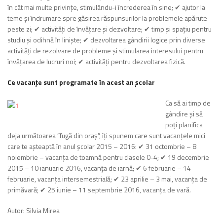
în cât mai multe privințe, stimulându-i încrederea în sine; ✔ ajutor la
teme şi îndrumare spre găsirea răspunsurilor la problemele apărute
peste zi; ✔ activităţi de învăţare şi dezvoltare; ✔ timp şi spaţiu pentru
studiu și odihnă în linişte; ✔ dezvoltarea gândirii logice prin diverse
activităţi de rezolvare de probleme şi sti­mularea interesului pentru
învăţarea de lucruri noi; ✔ activităţi pentru dezvoltarea fizică.
Ce vacanțe sunt programate în acest an școlar
Ca să ai timp de
gândire și să
poți planifica
deja următoarea ”fugă din oraș”, îți spu­nem care sunt vacanțele mici
care te așteaptă în anul școlar 2015 – 2016: ✔ 31 octombrie – 8
noiembrie – vacanța de toamnă pentru clasele 0-4; ✔ 19 decembrie
2015 – 10 ianuarie 2016, vacanța de iarnă; ✔ 6 februarie – 14
februarie, vacanța inter­semestrială; ✔ 23 aprilie – 3 mai, vacanța de
primăvară; ✔ 25 iunie – 11 septembrie 2016, vacanța de vară.
Autor: Silvia Mirea