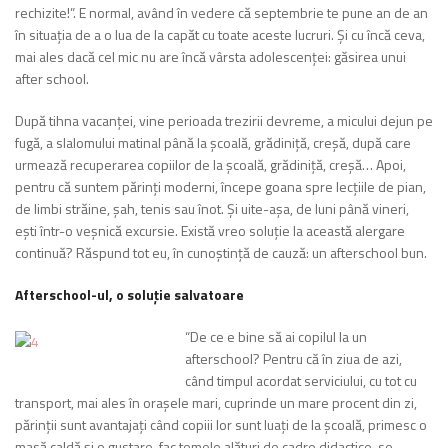
rechizite!”. E normal, a­vând în vedere că septembrie te pune an de an
în situația de a o lu­a de la capăt cu toate aceste lucruri. Și cu încă ceva,
mai ales dacă cel mic nu are încă vârsta adolescenței: găsirea unui
after school.
După tihna vacanței, vine perioada trezirii devre­me, a micului dejun pe
fugă, a slalomului matinal până la școală, grădiniță, creșă, după care
urmează recuperarea copi­ilor de la școală, grădiniță, creșă… Apoi,
pentru că suntem părinți moderni, începe goana spre lecțiile de pian,
de limbi străine, șah, tenis sau înot. Și uite-așa, de luni până vineri,
ești într-o veșnică excursie. Există vreo soluție la această alergare
continuă? Răspund tot eu, în cunoștință de cauză: un after­school bun.
Afterschool-ul, o soluție salvatoare
“De ce e bine să ai copilul la un
afterschool? Pentru că în ziua de azi,
când timpul acordat ser­viciului, cu tot cu
transport, mai ales în orașele mari, cuprinde un mare procent din zi,
părinții sunt avantajați când copiii lor sunt luați de la școală, primesc o
masă caldă și o gustare, fac te­mele alături de cadre didactice, se