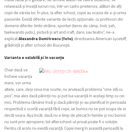
relaxează și învață lucruri noi, într-un cadru prietenos, alături de alți
copii de vârsta lor. În plus, la after school, copiii au ocazia de a-și urma
pasiunile. Există diferite variante de lecții opționale, cu profesori din
do­menii diferite: limbi străine, sporturi (tenis de câmp, înot, șah,
taekwando judo,), pictură și art and craft, dans sau teatru”, ne-a
explicat
Alexan­dra Dumitrescu (foto)
, directoa­rea American Lycetuff,
grădiniță și after school din București.
Varianta e valabilă și în vacanțe
Chiar dacă se
încheie vacanța
mare, vor urma
altele, care, deși ceva mai scurte, nu anulează problema ”cine stă cu
picii”, mai ales dacă părinții nu-și pot lua vacanță în același timp cu cei
mici. Problema rămâne însă și dacă părinții și-au planificat în perioada
respectivă o scurtă vacanță fără copii, iar bunicii nu se pot ocupa de ei
decât seara. Așa încât, dacă nu e timp de ple­cat în familie și nici bunicii
nu sunt prin apropiere, tot after­school-ul privat poate fi o soluție.
Pentru că acolo nu exis­tă vacanță. Copiii merg în aceas­tă perioadă la