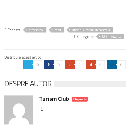
Etichete
afterschool
copii
unde duci copilul dupa scoala
Categorie
Util in vacanta
Distribuie acest articol:
0
0
0
0
0
a
b
c
d
j
DESPRE AUTOR
Turism Club
334 posts