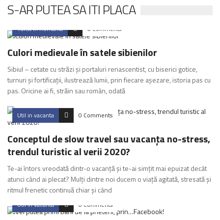
S-AR PUTEA SA ITI PLACA
Turist in Romania
0 Comments
Culori medievale în satele sibienilor
Sibiul – cetate cu străzi şi portaluri renascentist, cu biserici gotice,
turnuri şi fortificaţii, ilustrează lumii, prin fiecare aşezare, istoria pas cu
pas. Oricine ai fi, străin sau român, odată
Util in vacanta
0 Comments
Conceptul de slow travel sau vacanța no-stress,
trendul turistic al verii 2020?
Te-ai întors vreodată dintr-o vacanță și te-ai simțit mai epuizat decât
atunci când ai plecat? Mulți dintre noi ducem o viață agitată, stresată și
ritmul frenetic continuă chiar și când
Util in vacanta
0 Comments