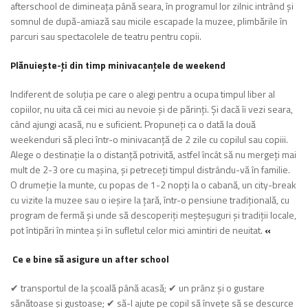
afterschool de dimineața până seara, în pro­gramul lor zilnic intrând și
som­nul de după-amiază sau micile escapade la muzee, plimbările în
parcuri sau spectaco­lele de teatru pentru co­pii.
Plănuiește-ți din timp minivacanțele de weekend
Indiferent de soluția pe care o alegi pentru a ocu­pa timpul liber al
copii­lor, nu uita că cei mici au nevoie și de părinți. Și dacă îi vezi seara,
când ajungi acasă, nu e sufici­ent. Propuneți ca o dată la două
weekenduri să pleci într-o minivacanță de 2 zile cu copilul sau copiii.
Alege o destinație la o distanță potrivită, astfel încât să nu mergeți mai
mult de 2-3 ore cu mașina, și petreceți tim­pul distrându-vă în fami­lie.
O drumeție la munte, cu popas de 1-2 nopți la o cabană, un city-break
cu vizi­te la muzee sau o ieșire la țară, într-o pensiune tradițională, cu
program de fermă și unde să descoperiți meșteșuguri și tradiții locale,
pot întipări în mintea și în sufletul celor mici amintiri de neuitat.
«
Ce e bine să asigure un after school
✔ transportul de la şcoală până acasă; ✔ un prânz şi o gustare
sănătoase şi gus­toase; ✔ să-l ajute pe copil să învețe să se descur­ce