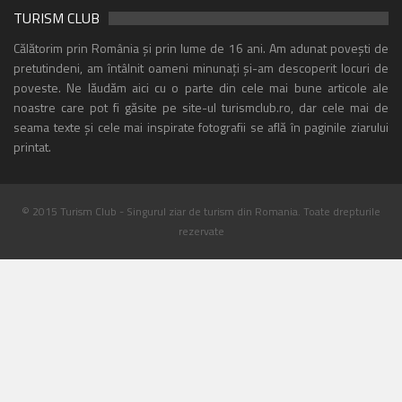
TURISM CLUB
Călătorim prin România și prin lume de 16 ani. Am adunat povești de
pretutindeni, am întâlnit oameni minunați și-am descoperit locuri de
poveste. Ne lăudăm aici cu o parte din cele mai bune articole ale
noastre care pot fi găsite pe site-ul turismclub.ro, dar cele mai de
seama texte și cele mai inspirate fotografii se află în paginile ziarului
printat.
© 2015 Turism Club - Singurul ziar de turism din Romania. Toate drepturile
rezervate