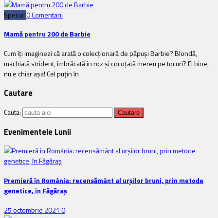
Special
0 Comentarii
Mamă pentru 200 de Barbie
Cum îți imaginezi că arată o colecționară de păpuși Barbie? Blondă,
machiată strident, îmbrăcată în roz și cocoțată mereu pe tocuri? Ei bine,
nu e chiar așa! Cel puțin în
Cautare
Cauta:
Evenimentele Lunii
Premieră în România: recensământ al urșilor bruni, prin metode
genetice, în Făgăraș
25 octombrie 2021
0