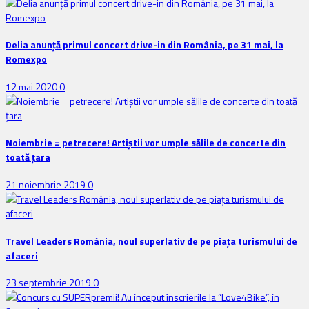
Delia anunţă primul concert drive-in din România, pe 31 mai, la
Romexpo
12 mai 2020
0
Noiembrie = petrecere! Artiștii vor umple sălile de concerte din
toată țara
21 noiembrie 2019
0
Travel Leaders România, noul superlativ de pe piața turismului de
afaceri
23 septembrie 2019
0