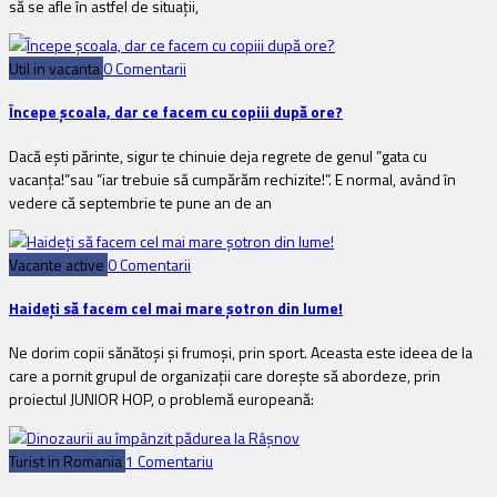
să se afle în astfel de situații,
Util in vacanta
0 Comentarii
Începe școala, dar ce facem cu copiii după ore?
Dacă ești părinte, sigur te chinuie deja regrete de genul ”gata cu
vacanța!”sau ”iar trebuie să cumpărăm rechizite!”. E normal, a­vând în
vedere că septembrie te pune an de an
Vacante active
0 Comentarii
Haideți să facem cel mai mare șotron din lume!
Ne dorim copii sănătoși și frumoși, prin sport. Aceasta este ideea de la
care a pornit grupul de organizații care dorește să abordeze, prin
proiectul JUNIOR HOP, o problemă europeană:
Turist in Romania
1 Comentariu