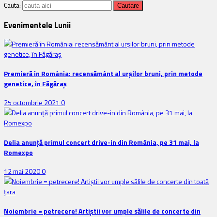
Cauta:
Evenimentele Lunii
Premieră în România: recensământ al urșilor bruni, prin metode
genetice, în Făgăraș
25 octombrie 2021
0
Delia anunţă primul concert drive-in din România, pe 31 mai, la
Romexpo
12 mai 2020
0
Noiembrie = petrecere! Artiștii vor umple sălile de concerte din