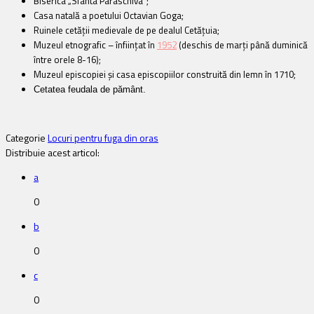
Biserica „Sfânta Paraschiva”;
Casa natală a poetului Octavian Goga;
Ruinele cetăţii medievale de pe dealul Cetăţuia;
Muzeul etnografic – înfiinţat în
1952
(deschis de marţi până duminică
între orele 8-16);
Muzeul episcopiei şi casa
episcopiilor construită din lemn în 1710;
Cetatea feudala de pământ.
Categorie
Locuri pentru fuga din oras
Distribuie acest articol:
a
0
b
0
c
0