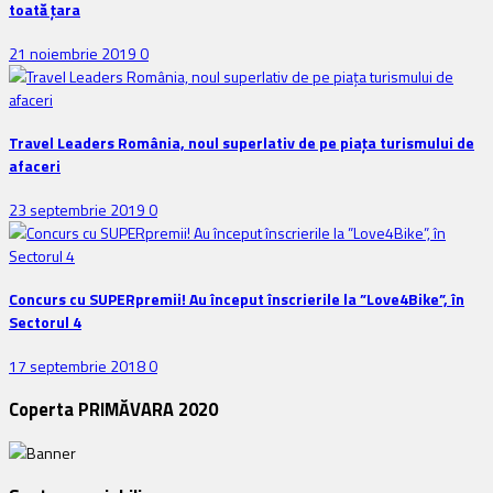
toată țara
21 noiembrie 2019
0
Travel Leaders România, noul superlativ de pe piața turismului de
afaceri
23 septembrie 2019
0
Concurs cu SUPERpremii! Au început înscrierile la ”Love4Bike”, în
Sectorul 4
17 septembrie 2018
0
Coperta PRIMĂVARA 2020