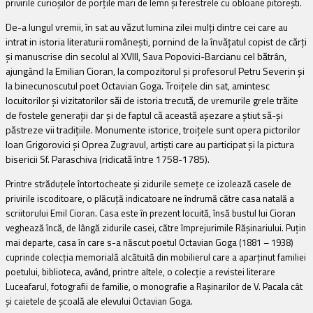
privirile curioşilor de porţile mari de lemn şi ferestrele cu obloane pitoreşti.
De-a lungul vremii, în sat au văzut lumina zilei mulţi dintre cei care au
intrat in istoria literaturii româneşti, pornind de la învăţatul copist de cărţi
şi manuscrise din secolul al XVIII, Sava Popovici-Barcianu cel bătrân,
ajungând la Emilian Cioran, la compozitorul şi profesorul Petru Severin şi
la binecunoscutul poet Octavian Goga. Troiţele din sat, amintesc
locuitorilor şi vizitatorilor săi de istoria trecută, de vremurile grele trăite
de fostele generaţii dar şi de faptul că această aşezare a ştiut să-şi
păstreze vii tradiţiile. Monumente istorice, troiţele sunt opera pictorilor
Ioan Grigorovici şi Oprea Zugravul, artişti care au participat şi la pictura
bisericii Sf. Paraschiva (ridicată între 1758-1785).
Printre străduţele întortocheate şi zidurile semeţe ce izolează casele de
privirile iscoditoare, o plăcuţă indicatoare ne îndrumă către casa natală a
scriitorului Emil Cioran.
Casa este în prezent locuită
, însă bustul lui Cioran
veghează încă, de lângă zidurile casei, către împrejurimile Răşinariului.
Puţin
mai departe,
casa în care s-a născut poetul Octavian Goga (1881 – 1938)
cuprinde colecţia memorială alcătuită din mobilierul care a aparţinut familiei
poetului, biblioteca, având, printre altele, o colecţie a revistei literare
Luceafarul, fotografii de familie, o monografie a Raşinarilor de V. Pacala cât
şi caietele de şcoală ale elevului Octavian Goga.