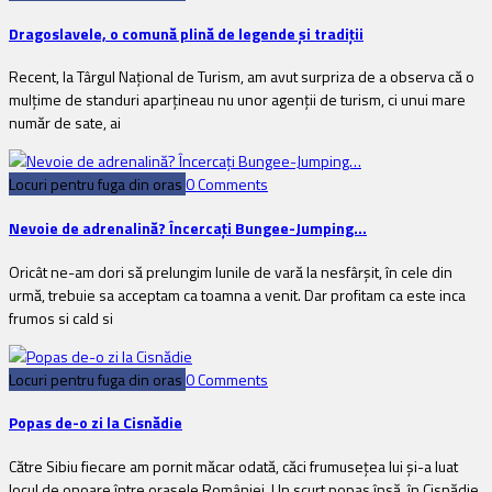
Dragoslavele, o comună plină de legende şi tradiţii
Recent, la Târgul Naţional de Turism, am avut surpriza de a observa că o
mulţime de standuri aparţineau nu unor agenţii de turism, ci unui mare
număr de sate, ai
Locuri pentru fuga din oras
0 Comments
Nevoie de adrenalină? Încercaţi Bungee-Jumping…
Oricât ne-am dori să prelungim lunile de vară la nesfârşit, în cele din
urmă, trebuie sa acceptam ca toamna a venit. Dar profitam ca este inca
frumos si cald si
Locuri pentru fuga din oras
0 Comments
Popas de-o zi la Cisnădie
Către Sibiu fiecare am pornit măcar odată, căci frumuseţea lui şi-a luat
locul de onoare între oraşele României. Un scurt popas însă, în Cisnădie