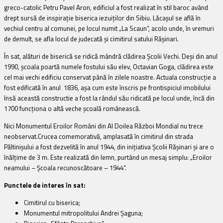
greco-catolic Petru Pavel Aron, edificiul a fost realizat în stil baroc având
drept sursă de inspiraţie biserica iezuiţilor din Sibiu. Lăcaşul se află în
vechiul centru al comunei, pe locul numit „La Scaun”, acolo unde, în vremuri
de demult, se afla locul de judecată şi cimitirul satului Răşinari.
În sat, alături de biserică se ridică mândră clădirea Şcolii Vechi. Deşi din anul
1990, şcoala poartă numele fostului său elev, Octavian Goga,
clădirea este
cel mai vechi edificiu conservat până în zilele noastre. Actuala construcţie a
fost edificată în anul 1836, aşa cum este înscris pe frontispiciul imobilului
însă această constructie a fost la rândul său ridicată pe locul unde, încă din
1700 funcţiona o altă veche şcoală românească.
Nici Monumentul Eroilor Români din Al Doilea Război Mondial nu trece
neobservat.Crucea comemorativă, amplasată în cimitirul din strada
Păltinişului a fost dezvelită în anul 1944, din iniţiativa Şcolii Răşinari şi are o
înălţime de 3 m. Este realizată din lemn, purtând un mesaj simplu: „Eroilor
neamului – Şcoala recunoscătoare – 1944“.
Punctele de interes în sat:
Cimitirul cu biserica;
Monumentul mitropolitului Andrei Şaguna;