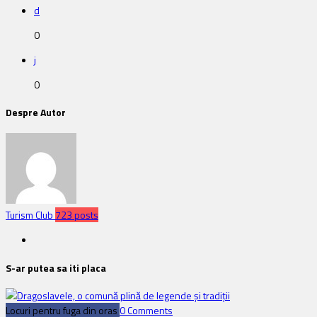
d
0
j
0
Despre Autor
Turism Club
723 posts
S-ar putea sa iti placa
Locuri pentru fuga din oras
0 Comments