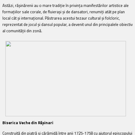
Astăzi, răşinărenii au o mare tradiţie în privinţa manifestărilor artistice ale
formaţiilor sale corale, de fluieraşi şi de dansatori, renumiţi atât pe plan
local cât şi internaţional. Păstrarea acestui tezaur cultural şi folcloric,
reprezentat de jocul şi dansul popular, a devenit unul din principalele obiectiv
al comunităţii din zonă.
Biserica Veche din Răşinari
Construită din piatră şi cărămidă între anii 1725-1758 cu ajutorul episcopului