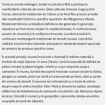
Sosiţi pe aceste meleaguri, turiştii nu pot pleca fără a participa la
manifestările culturale ale zonei: Zilele culturale Octavian Goga şi Emil
Cioran, obiceiurile tradiţionale de Crăciun şi de Anul Nou precum şi multe
alte manifestări folclorice specifice aşezărilor din Mărginimea Sibiului.
Moştenind hărnicia ca trăsătură definitorie din generaţie în generaţie,
răşinăreni au fost mereu meşteri în cioplitul lemnului, în confecţionarea
vaselor de ceramică şi în smălţuirea teracotei. Locuitorii practică în
continuare mesteşugurile tradiţionale de demult: ţesutul, cojocăritul,
rotăritul, transformând obiectele artizanale în adevărate bijuterii apreciate
de amatorii de produse specifice zonei.
În această privinţă, muzeul local este o ilustrată în mărime naturală a
modului de viaţă răşinean. În zona Sibiului, zonă înconjurată din bătrâni de
păduri semeţe şi păşuni bogate, relieful şi-a pus amprenta asupra
oamenilor. În muzeu, turistul descoperă minunate covoare ţesute la război,
ştergare şi carpete, picturi pe sticlă şi icoane pictate pe lemn, sănii şi şarete
din vremuri de demult. O excursie aici echivalează cu o lecţie de istorie
despre viaţa în umbra munţilor Cibin. Până şi denumirea satului, aminteşte
călătorului de îndeletnicirea de odinioară a locuitorilor săi. Adunarea răşinei
de brazi, folosită în comerţ şi în gospodării, reprezenta cândva una dintre
ocupaţiile de bază ale sătenilor.