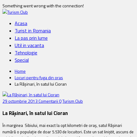
Something went wrong with the connection!
Acasa
Turist in Romania
La pas prin lume
Util in vacanta
Tehnologie
Special
Home
Locuri pentru fuga din oras
La Răşinari, în satul lui Cioran
29 octombrie 2013
Comentarii 0
Turism Club
La Răşinari, în satul lui Cioran
În marginea Sibiului, mai exact la opt kilometri de oraş, satul Răşinari
numără o populaţie de doar 5.530 de locuitori. Este un sat liniştit, ascuns de