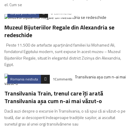
el. Cum se
La pas prin lume
0 Comments
Muzeul Bijuteriilor Regale din Alexandria se
redeschide
Peste 11.500 de artefacte aparținând familiei lui Mohamed Ali,
fondatorul Egiptului modern, sunt expuse în acest muzeu – Muzeul
Bijuteriilor Regale, situat în elegantul district Zizinya din Alexandria,
Egipt.
Romania nestiuta
1Comments
Transilvania Train, trenul care îți arată
Transilvania așa cum n-ai mai văzut-o
Dacă auzi despre o excursie în Transilvania, o să spui că ai văzut-o pe
toată, dar ai descoperit îndeaproape tradiţiile saşilor, ai ascultat
sunetul grav al unei orgi transilvănene sau