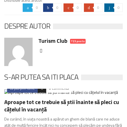
Distribuie acest articol:
0
0
0
0
0
a
b
c
d
j
DESPRE AUTOR
Turism Club
723 posts
S-AR PUTEA SA ITI PLACA
La pas prin lume
0 Comments
Aproape tot ce trebuie să știi înainte să pleci cu
cățelul în vacanță
De curând, în viața noastră a apărut un ghem de blană care ne aduce
atât de multă fericire încât nici nu concepem să plecăm pe undeva fără