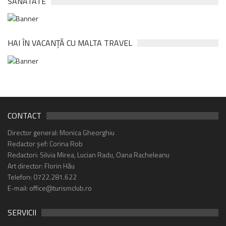
SANATATE
HAI ÎN VACANȚĂ CU MALTA TRAVEL
CONTACT
Director general: Monica Gheorghiu
Redactor șef: Corina Rob
Redactori: Silvia Mirea, Lucian Radu, Oana Racheleanu
Art director: Florin Hău
Telefon: 0722.281.622
E-mail: office@turismclub.ro
SERVICII