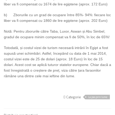
liber va fi compensat cu 1674 de lire egiptene (aprox. 172 Euro)
b) Zborurile cu un grad de ocupare între 85%- 94%: fiecare loc
liber va fi compensat cu 1860 de lire egiptene (aprox. 202 Euro)
Notă:
Pentru zborurile către Taba, Luxor, Aswan și Abu Simbel,
gradul de ocupare minim compensat va fi de 50%, în loc de 65%!
Totodată, și costul vizei de turism necesară intrării în Egipt a fost
supusă unei schimbări. Astfel, începând cu data de 1 mai 2014,
costul vizei este de 25 de dolari (aprox. 18 Euro) în loc de 15
dolari. Acest cost se aplică tuturor statelor europene. Chiar dacă a
fost înregistrată o creștere de preț, viza către țara faraonilor
rămâne una dintre cele mai ieftine din lume.
Categorie
La pas prin lume