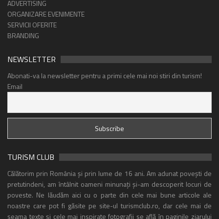
ADVERTISING
ORGANIZARE EVENIMENTE
SERVICII OFERITE
BRANDING
NEWSLETTER
Abonati-va la newsletter pentru a primi cele mai noi stiri din turism!
Email
TURISM CLUB
Călătorim prin România și prin lume de 16 ani. Am adunat povești de
pretutindeni, am întâlnit oameni minunați și-am descoperit locuri de
poveste. Ne lăudăm aici cu o parte din cele mai bune articole ale
noastre care pot fi găsite pe site-ul turismclub.ro, dar cele mai de
seama texte și cele mai inspirate fotografii se află în paginile ziarului