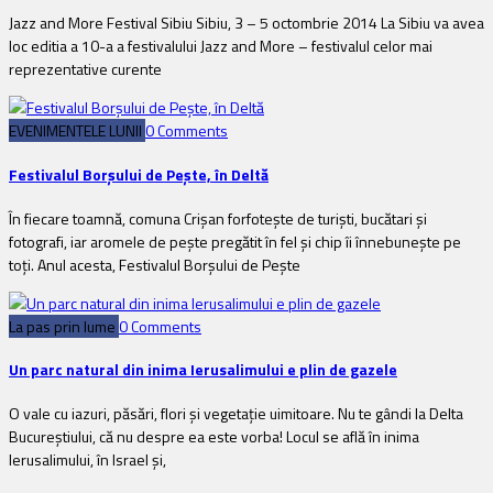
Jazz and More Festival Sibiu Sibiu, 3 – 5 octombrie 2014 La Sibiu va avea
loc editia a 10-a a festivalului Jazz and More – festivalul celor mai
reprezentative curente
EVENIMENTELE LUNII
0 Comments
Festivalul Borșului de Pește, în Deltă
În fiecare toamnă, comuna Crișan forfotește de turiști, bucătari și
fotografi, iar aromele de pește pregătit în fel și chip îi înnebunește pe
toți. Anul acesta, Festivalul Borșului de Pește
La pas prin lume
0 Comments
Un parc natural din inima Ierusalimului e plin de gazele
O vale cu iazuri, păsări, flori și vegetație uimitoare. Nu te gândi la Delta
Bucureștiului, că nu despre ea este vorba! Locul se află în inima
Ierusalimului, în Israel și,