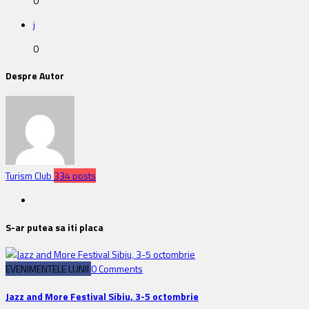
0
j
0
Despre Autor
Turism Club
334 posts
S-ar putea sa iti placa
EVENIMENTELE LUNII
0 Comments
Jazz and More Festival Sibiu, 3-5 octombrie