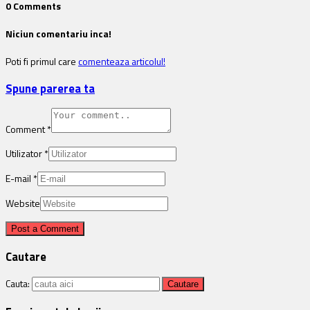
0 Comments
Niciun comentariu inca!
Poti fi primul care
comenteaza articolul!
Spune parerea ta
Comment
*
Utilizator
*
E-mail
*
Website
Cautare
Cauta: