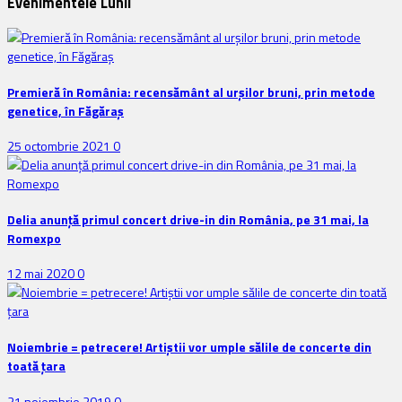
Evenimentele Lunii
Premieră în România: recensământ al urșilor bruni, prin metode
genetice, în Făgăraș
25 octombrie 2021
0
Delia anunţă primul concert drive-in din România, pe 31 mai, la
Romexpo
12 mai 2020
0
Noiembrie = petrecere! Artiștii vor umple sălile de concerte din
toată țara
21 noiembrie 2019
0