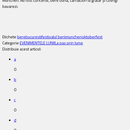
Munchen. Au fost concerte, bere bună, cârnăciori la grătar și covrigi
bavarezi.
Etichete
bere
bucuresti
festivalul berii
munchen
oktoberfest
Categorie
EVENIMENTELE LUNII
La pas prin lume
Distribuie acest articol:
a
0
b
0
c
0
d