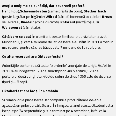
Aveți o mulțime de bunătăți, dar bavarezii preferă:
Hendl
(pui),
Schweinsbraten
(carne prăjită de pors),
Steckerlfisch
(pește la grătar pe frigăruie),
Würstl
(cârnat) împreună cu celebrii
Brezn
sau Pretzel,
Knödeln
(chifle cu catofi),
Rotkraut
(varză roșie) și
Weisswurst
(cârnat alb).
Câtă bere se bea?
În ultimii ani, peste 6 milioane de vizitatori a avut
Munchenul, și cam 6 milioane de litri de bere s-au băut. În 2011 a fost un
mic record, pentru că s-au băut peste 7 milioane de litri de bere.
Ce alte recorduri are Oktoberfestul?
Autoritățile contorizează toate “pierderile” anunțate de turiști. Astfel, în
2013 s-au înregistrat 320 de smarthphon-uri pierdute, 520 de
portofele, două verighete, 400 de seturi de chei, 1065 acte de diverse
tipuri și… 8 copii.
Oktoberfest are loc și în România
Și românilor le place berea. Iar companiile producătoare de-abia
așteaptă un prilej de sărbătoare. În Timișoara, anul acesta Oktoberfest a
început pe 24 septembrie și s-a terminat pe 4 octombrie, la fel ca la