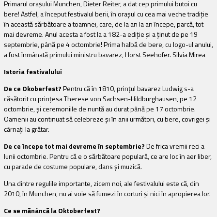
Primarul orașului Munchen, Dieter Reiter, a dat cep primului butoi cu
bere! Astfel, a început festivalul berii, în orașul cu cea mai veche tradiție
în această sărbătoare a toamnei, care, de la an la an începe, parcă, tot
mai devreme. Anul acesta a fost la a 182-a ediție și a ținut de pe 19
septembrie, până pe 4 octombrie! Prima halbă de bere, cu logo-ul anului,
a fost înmânată primului ministru bavarez, Horst Seehofer. Silvia Mirea
Istoria festivalului
De ce Okoberfest?
Pentru că în 1810, prințul bavarez Ludwig s-a
căsătorit cu prințesa Therese von Sachsen-Hildburghausen, pe 12
octombrie, și ceremoniile de nuntă au durat până pe 17 octombrie.
Oamenii au continuat să celebreze și în anii următori, cu bere, covrigei și
cârnați la grătar.
De ce începe tot mai devreme în septembrie?
De frica vremii reci a
lunii octombrie. Pentru că e o sărbătoare populară, ce are loc în aer liber,
cu parade de costume populare, dans și muzică.
Una dintre regulile importante, zicem noi, ale festivalului este că, din
2010, în Munchen, nu ai voie să fumezi în corturi și nici în apropierea lor.
Ce se mănâncă la Oktoberfest?