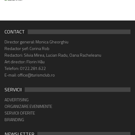
CONTACT
Director general: Monica Gheorghiu
Redactor șef: Corina Rob
Redactori: Silvia Mirea, Lucian Radu, Oana Racheleanu
Art director: Florin Hău
Telefon: 0722.281.622
E-mail: office@turismclub.ro
SERVICII
ADVERTISING
ORGANIZARE EVENIMENTE
SERVICII OFERITE
BRANDING
NEWSLETTER