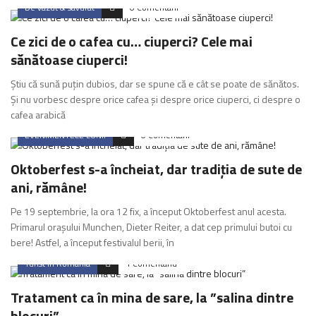
De vazut & savurat
0 Comentarii
Ce zici de o cafea cu… ciuperci? Cele mai
sănătoase ciuperci!
Știu că sună puțin dubios, dar se spune că e cât se poate de sănătos.
Și nu vorbesc despre orice cafea și despre orice ciuperci, ci despre o
cafea arabică
EVENIMENTELE LUNII
0 Comentarii
Oktoberfest s-a încheiat, dar tradiția de sute de
ani, rămâne!
Pe 19 septembrie, la ora 12 fix, a început Oktoberfest anul acesta.
Primarul orașului Munchen, Dieter Reiter, a dat cep primului butoi cu
bere! Astfel, a început festivalul berii, în
Turist in Romania
1 Comentariu
Tratament ca în mina de sare, la ”salina dintre
blocuri”