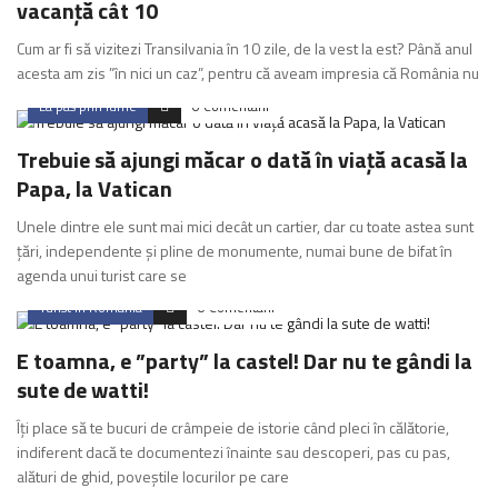
vacanță cât 10
Cum ar fi să vizitezi Transilvania în 10 zile, de la vest la est? Până anul
acesta am zis ”în nici un caz”, pentru că aveam impresia că România nu
La pas prin lume
0 Comentarii
Trebuie să ajungi măcar o dată în viață acasă la
Papa, la Vatican
Unele dintre ele sunt mai mici decât un cartier, dar cu toate astea sunt
țări, independente și pline de monumente, numai bune de bifat în
agenda unui turist care se
Turist in Romania
0 Comentarii
E toamna, e ”party” la castel! Dar nu te gândi la
sute de watti!
Îți place să te bucuri de crâmpeie de istorie când pleci în călătorie,
indiferent dacă te documentezi înainte sau descoperi, pas cu pas,
alături de ghid, poveștile locurilor pe care