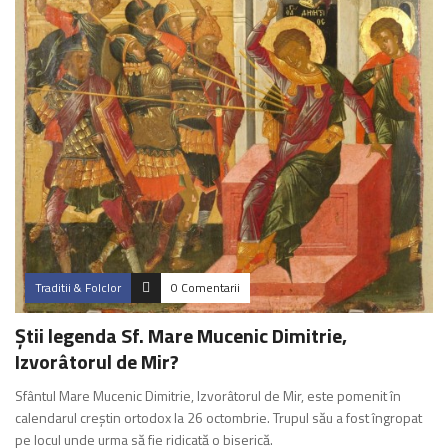
Traditii & Folclor
0 Comentarii
Știi legenda Sf. Mare Mucenic Dimitrie,
Izvorâtorul de Mir?
Sfântul Mare Mucenic Dimitrie, Izvorâtorul de Mir, este pomenit în
calendarul creștin ortodox la 26 octombrie. Trupul său a fost îngropat
pe locul unde urma să fie ridicată o biserică.