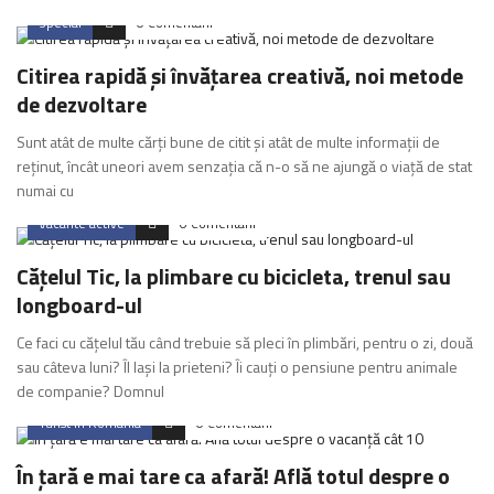
Special
0 Comentarii
Citirea rapidă și învățarea creativă, noi metode
de dezvoltare
Sunt atât de multe cărți bune de citit și atât de multe informații de
reținut, încât uneori avem senzația că n-o să ne ajungă o viață de stat
numai cu
Vacante active
0 Comentarii
Cățelul Tic, la plimbare cu bicicleta, trenul sau
longboard-ul
Ce faci cu cățelul tău când trebuie să pleci în plimbări, pentru o zi, două
sau câteva luni? Îl lași la prieteni? Îi cauți o pensiune pentru animale
de companie? Domnul
Turist in Romania
0 Comentarii
În țară e mai tare ca afară! Află totul despre o