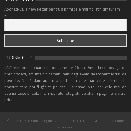
Abonati-va la newsletter pentru a primi cele mai noi stiri din turism!
Email
TURISM CLUB
Călătorim prin România și prin lume de 16 ani. Am adunat povești de
pretutindeni, am întâlnit oameni minunați și-am descoperit locuri de
poveste. Ne lăudăm aici cu o parte din cele mai bune articole ale
noastre care pot fi găsite pe site-ul turismclub.ro, dar cele mai de
seama texte și cele mai inspirate fotografii se află în paginile ziarului
printat.
© 2015 Turism Club - Singurul ziar de turism din Romania. Toate drepturile
rezervate