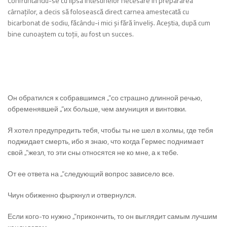
Confruntându-se cu lipsa intestinelor necesare în prepararea
cârnaților, a decis să folosească direct carnea amestecată cu
bicarbonat de sodiu, făcându-i mici şi fără înveliș. Aceştia, după cum
bine cunoaștem cu toții, au fost un succes.
Он обратился к собравшимся „”со страшно длинной речью,
обременявшей „”их больше, чем амуниция и винтовки.
Я хотел предупредить тебя, чтобы ты не шел в холмы, где тебя
поджидает смерть, ибо я знаю, что когда Гермес поднимает
свой „”жезл, то эти сны относятся не ко мне, а к тебе.
От ее ответа на „”следующий вопрос зависело все.
Чиун обиженно фыркнул и отвернулся.
Если кого-то нужно „”прикончить, то он выглядит самым лучшим