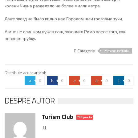
колени Чиуна разделяло не более миллиметра.
Даже звезд не было видно над Городом шли грозовые тучи.
А мне не слишком нужен ваш, закончил Римо после того, как
повесил трубку.
Categorie
Romania nestiuta
Distribuie acest articol:
0
0
0
0
0
a
b
c
d
j
DESPRE AUTOR
Turism Club
723 posts