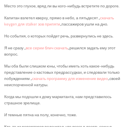
Место это глухое, вряд ли вы кого-нибудь встретите по дороге.
Капитан взлетел кверху, прямо в небо, а пятьдесят „
скачать
keygen для stalker зов припяти
„пассажиров ушли на дно.
Но события, о которых пойдет речь, развернулись не здесь.
Я не сразу „
все серии блич скачать
„решился задать ему этот
вопрос.
Мы оба были слишком юны, чтобы иметь хоть какое-нибудь
представление о кастовых предрассудках, и следовали только
побуждениям „
скачать программу для изменение видео
„своей
неиспорченной натуры.
Когда мы подошли к дому маркитанта, нам представилось
страшное зрелище.
И темные пятна на полу, конечно, тоже.
Кто-то из репортеров подсчитал, что всего в десять секунд