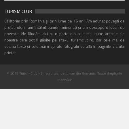
TURISM CLUB
Călătorim prin România și prin lume de 16 ani. Am adunat povești de
pretutindeni, am întâlnit oameni minunați și-am descoperit locuri de
poveste. Ne lăudăm aici cu o parte din cele mai bune articole ale
noastre care pot fi găsite pe site-ul turismclub.ro, dar cele mai de
seama texte și cele mai inspirate fotografii se află în paginile ziarului
printat.
© 2015 Turism Club - Singurul ziar de turism din Romania. Toate drepturile
rezervate