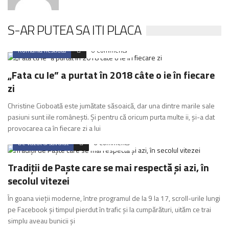
S-AR PUTEA SA ITI PLACA
Romania nestiuta
0 Comments
„Fata cu Ie” a purtat în 2018 câte o ie în fiecare
zi
Christine Cioboată este jumătate săsoaică, dar una dintre marile sale
pasiuni sunt iile românești. Și pentru că oricum purta multe ii, și-a dat
provocarea ca în fiecare zi a lui
De vazut & savurat
0 Comments
Tradiții de Paște care se mai respectă și azi, în
secolul vitezei
În goana vieții moderne, între programul de la 9 la 17, scroll-urile lungi
pe Facebook și timpul pierdut în trafic și la cumpărături, uităm ce trai
simplu aveau bunicii și