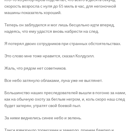
скорость возросла с нуля до 65 миль в час, для негоночной
машины показатель хороший.
Теперь он заблудился и мог лишь бесцельно идти вперед,
надеясь, что ему удастся вновь набрести на след.
Я потерял двоих сотрудников при странных обстоятельствах.
Это слово мне тоже нравится, сказал Колдуэлл.
Жаль, что рядом нет советников.
Все небо затянуло облаками, луна уже не выглянет.
Большинство наших преследователей вышли в погоню за нами,
как на обычную охоту за беглым негром, и, коль скоро наш след
будет затерян, утратят свой боевой пыл.
За ними виднелись синее небо и зелень.
Такси взвизгнуло тормозами и замерло, причем бампер и