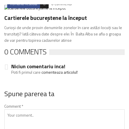
Romania nestiuta
0 Comments
Cartierele bucureștene la început
Curioși de unde provin denumirile zonelor în care astăzi locuiți sau le
tranzitați? Iată câteva date despre ele: În Balta Alba se afla o groapa
de var pentru topirea cadavrelor atinse
0 COMMENTS
Niciun comentariu inca!
Poti fi primul care
comenteaza articolul!
Spune parerea ta
Comment
*