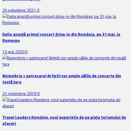
25 octombrie 2021
0
Delia anunţă primul concert drive-in din România, pe 31 mai, la
Romexpo
12 mai 2020
0
Noiembrie = petrecere! Artiștii vor umple sălile de concerte din
toată țara
21 noiembrie 2019
0
Travel Leaders România, noul superlativ de pe piața turismului de
afaceri