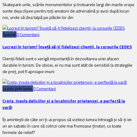
Skatepark-urile, scările monumentelor și trotuarele largi din marile orașe
sunte deja clișee pentru toți amatorii de adrenalină și avizi după locuri
noi, unde să dea talpă pe plăcile lor din
Special
0 Comentarii
Lucrezi în turism? Învață să-ți fidelizezi clienții, la cursurile CEDES
Clienții fideli sunt o verigă importantă în dezvoltarea unei afaceri
durabile în turism. De obicei, ei nu mai sunt atât de sensibili la strategiile
de preț, pot fi aproape imuni
La pas prin lume
0 Comentarii
Creta, insula deliciilor și a localnicilor prietenoși, e perfectă la
vară!
Îți amintești de câte ori ți-ai propus să vizitezi lumea întreagă și să-ți iei
un an sabatic în care să colinzi cele mai frumoase ținuturi, cu toate
formele de relief?