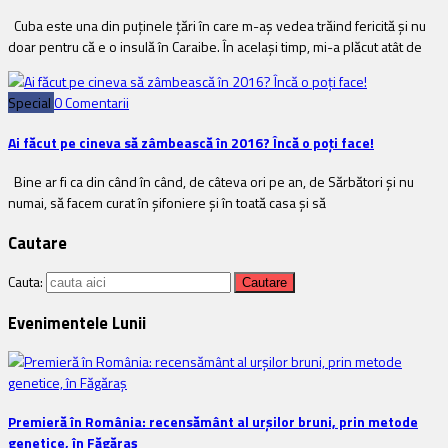
Cuba este una din puţinele ţări în care m-aş vedea trăind fericită şi nu
doar pentru că e o insulă în Caraibe. În acelaşi timp, mi-a plăcut atât de
Special
0 Comentarii
Ai făcut pe cineva să zâmbească în 2016? Încă o poți face!
Bine ar fi ca din când în când, de câteva ori pe an, de Sărbători și nu
numai, să facem curat în șifoniere și în toată casa și să
Cautare
Cauta:
Evenimentele Lunii
Premieră în România: recensământ al urșilor bruni, prin metode
genetice, în Făgăraș