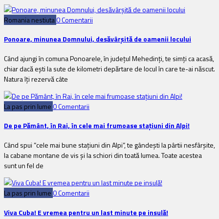
Romania nestiuta
0 Comentarii
Ponoare, minunea Domnului, desăvârșită de oamenii locului
Când ajungi în comuna Ponoarele, în județul Mehedinți, te simți ca acasă,
chiar dacă ești la sute de kilometri depărtare de locul în care te-ai născut.
Natura îți rezervă câte
La pas prin lume
0 Comentarii
De pe Pământ, în Rai, în cele mai frumoase stațiuni din Alpi!
Când spui ”cele mai bune stațiuni din Alpi”, te gândești la pârtii nesfârșite,
la cabane montane de vis și la schiori din toată lumea. Toate acestea
sunt un fel de
La pas prin lume
0 Comentarii
Viva Cuba! E vremea pentru un last minute pe insulă!