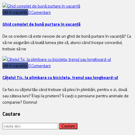
Util in vacanta
0 Comentarii
Ghid complet de bună purtare în vacanță
De ce credem că este nevoie de un ghid de bună purtare în vacanță? Ca
să ne asigurăm că toată lumea știe că, atunci când începe concediul,
trebuie să ne
Util in vacanta
0 Comentarii
Cățelul Tic, la plimbare cu bicicleta, trenul sau longboard-ul
Ce faci cu cățelul tău când trebuie să pleci în plimbări, pentru o zi, două
sau câteva luni? Îl lași la prieteni? Îi cauți o pensiune pentru animale de
companie? Domnul
Cautare
Cauta: