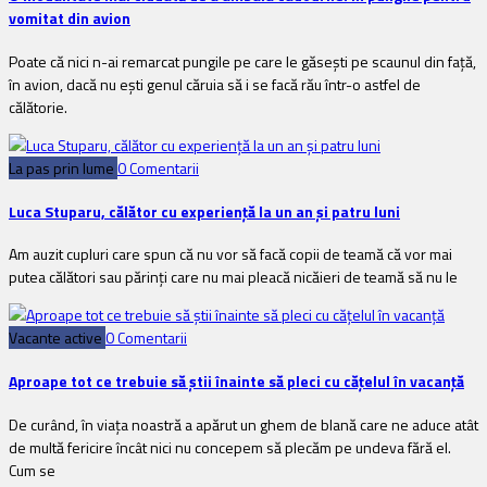
vomitat din avion
Poate că nici n-ai remarcat pungile pe care le găsești pe scaunul din față,
în avion, dacă nu ești genul căruia să i se facă rău într-o astfel de
călătorie.
La pas prin lume
0 Comentarii
Luca Stuparu, călător cu experiență la un an și patru luni
Am auzit cupluri care spun că nu vor să facă copii de teamă că vor mai
putea călători sau părinți care nu mai pleacă nicăieri de teamă să nu le
Vacante active
0 Comentarii
Aproape tot ce trebuie să știi înainte să pleci cu cățelul în vacanță
De curând, în viața noastră a apărut un ghem de blană care ne aduce atât
de multă fericire încât nici nu concepem să plecăm pe undeva fără el.
Cum se